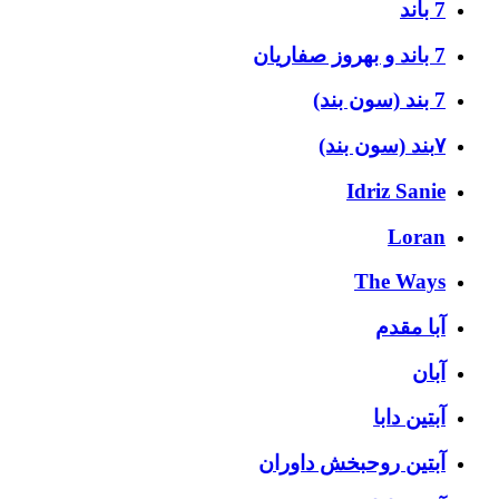
7 باند
7 باند و بهروز صفاریان
7 بند (سون بند)
۷بند (سون بند)
Idriz Sanie
Loran
The Ways
آبا مقدم
آبان
آبتین دابا
آبتین روحبخش داوران