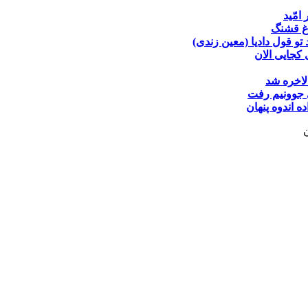
 امّید
غ قشنگ
تو قول دادیا (معین زندی)
کجایی الان
لاخره شد
جوونیم رفت
ده
اندوه پنهان
ن