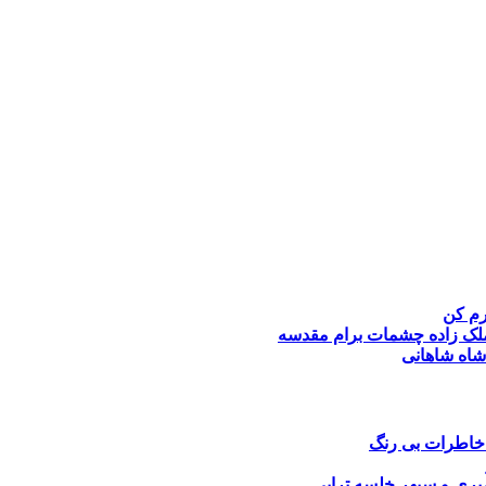
رم کن
لک زاده
چشمات برام مقدسه
شاه شاهانی
خاطرات بی رنگ
یری و سپهر خلسه
تراپی