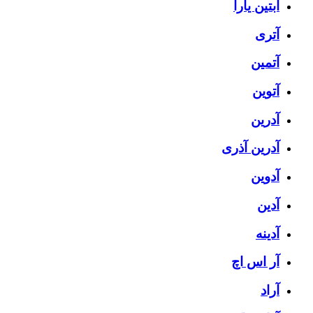
آبتین یارا
آتری
آتمین
آتوین
آدرین
آدرین آذری
آدوین
آدین
آدینه
آر اس اچ
آراد