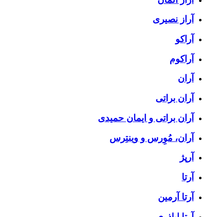
آراز نصیری
آراکو
آراکوم
آران
آران براتی
آران براتی و ایمان حمیدی
آران، مُوِرس و وینتِرس
آرپژ
آرتا
آرتا آرمین
آرتا اباذری