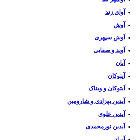
آوای زند
آوش
آوش سپهری
آوید و صفایی
آیان
آیتوکان
آیتوکان و ویناک
آیدین بهزادی و شارومین
آیدین علوی
آیدین نورمحمدی
آیراد