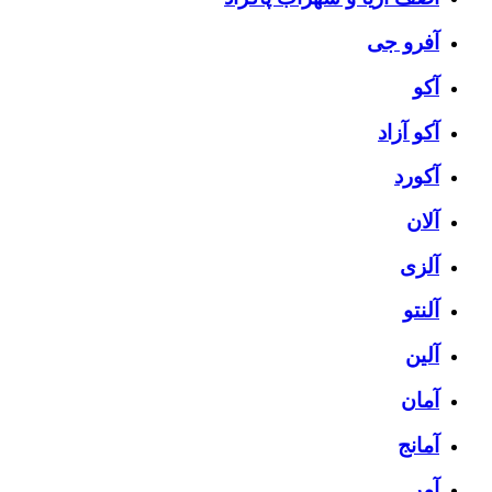
آفرو جی
آکو
آکو آزاد
آکورد
آلان
آلزی
آلنتو
آلین
آمان
آمانج
آمر