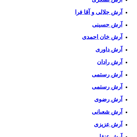
آرش جلالی و آقا فرا
آرش حسینی
آرش خان احمدی
آرش داوری
آرش رادان
آرش رستمى
آرش رستمی
آرش رضوی
آرش شعبانی
آرش عزیزی
آرش عنقا