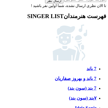
ارسال نظر
تا الان نظری ارسال نشده، شما اولین نفر باشید !
فهرست هنرمندان
SINGER LIST
7 باند
7 باند و بهروز صفاریان
7 بند (سون بند)
۷بند (سون بند)
Idriz Sanie