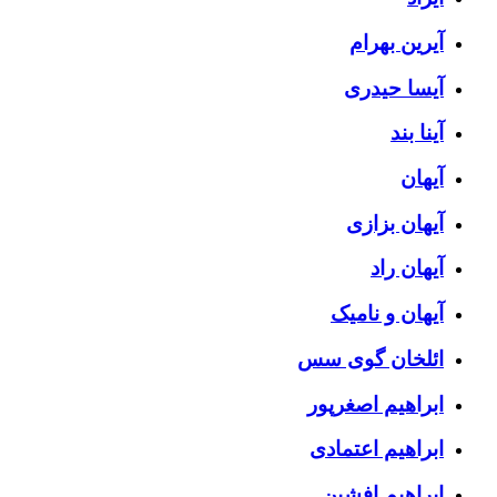
آیرین بهرام
آیسا حیدری
آینا بند
آیهان
آیهان بزازی
آیهان راد
آیهان و نامیک
ائلخان گوی سس
ابراهیم اصغرپور
ابراهیم اعتمادی
ابراهیم افشین