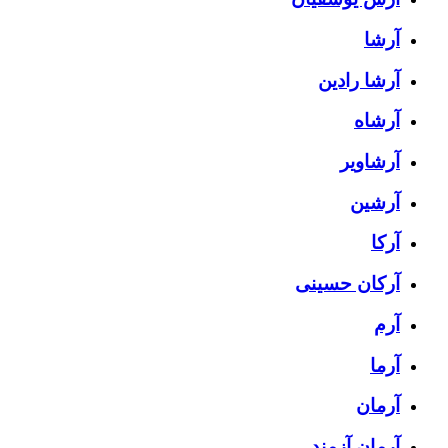
آرشا
آرشا رادین
آرشاه
آرشاویر
آرشین
آرکا
آرکان حسینی
آرم
آرما
آرمان
آرمان آزمند