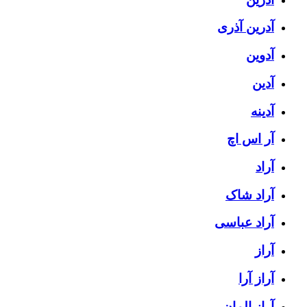
آدرین آذری
آدوین
آدین
آدینه
آر اس اچ
آراد
آراد شاک
آراد عباسی
آراز
آراز آرا
آراز المان