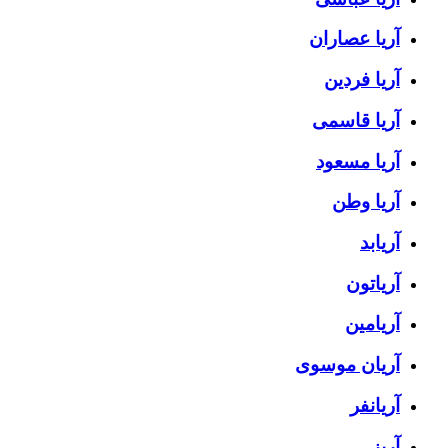
آریا عصاران
آریا فردین
آریا قاسمی
آریا مسعود
آریا وطن
آریابد
آریاتون
آریامین
آریان موسوی
آریانفر
آریز