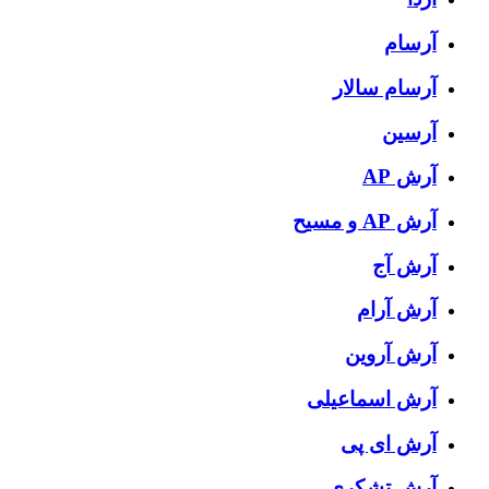
آرسام
آرسام سالار
آرسین
آرش AP
آرش AP و مسیح
آرش آج
آرش آرام
آرش آروین
آرش اسماعیلی
آرش ای پی
آرش تشکری