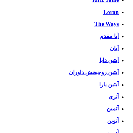
Loran
The Ways
آبا مقدم
آبان
آبتین دابا
آبتین روحبخش داوران
آبتین یارا
آتری
آتمین
آتوین
آدرین