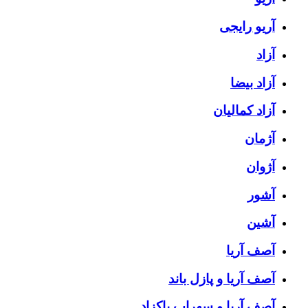
آریو رایجی
آزاد
آزاد بیضا
آزاد کمالیان
آژمان
آژوان
آشور
آشین
آصف آریا
آصف آریا و پازل باند
آصف آریا و سهراب پاکزاد