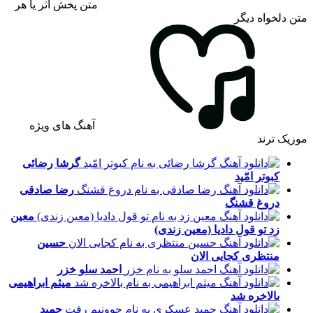
متن پخش اثر یا هر
متن دلخواه دیگر
آهنگ های ویژه
موزیک ترند
گرشا رضائی
کبوتر امّید
رضا صادقی
دروغ قشنگ
معین
زد
تو قول دادیا (معین زندی)
حسین
منتظری
کجایی الان
احمد سلو
خزر
میثم ابراهیمی
بالاخره شد
حمید