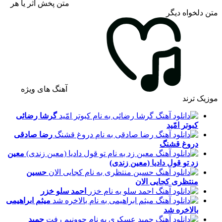
متن پخش اثر یا هر
متن دلخواه دیگر
آهنگ های ویژه
موزیک ترند
گرشا رضائی
کبوتر امّید
رضا صادقی
دروغ قشنگ
معین
زد
تو قول دادیا (معین زندی)
حسین
منتظری
کجایی الان
احمد سلو
خزر
میثم ابراهیمی
بالاخره شد
حمید