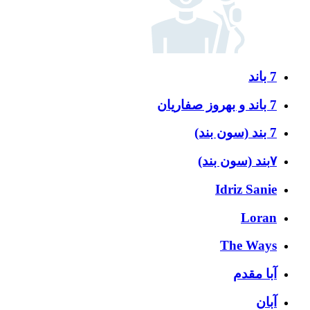
7 باند
7 باند و بهروز صفاریان
7 بند (سون بند)
۷بند (سون بند)
Idriz Sanie
Loran
The Ways
آبا مقدم
آبان