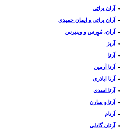
آران براتی
آران براتی و ایمان حمیدی
آران، مُوِرس و وینتِرس
آرپژ
آرتا
آرتا آرمین
آرتا اباذری
آرتا اسدی
آرتا و سارن
آرتام
آرتان گادلی