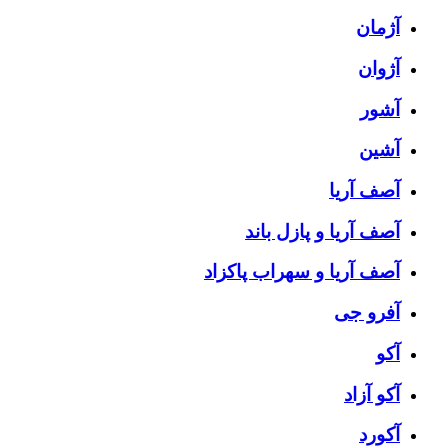
آژمان
آژوان
آشور
آشین
آصف آریا
آصف آریا و پازل باند
آصف آریا و سهراب پاکزاد
آفرو جی
آکو
آکو آزاد
آکورد