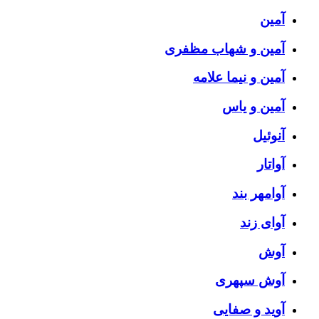
آمین
آمین و شهاب مظفری
آمین و نیما علامه
آمین و یاس
آنوئیل
آواتار
آوامهر بند
آوای زند
آوش
آوش سپهری
آوید و صفایی