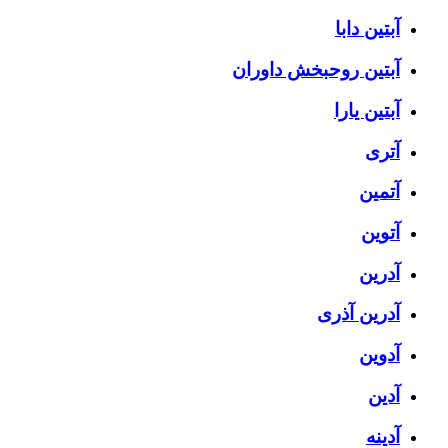
آبتین دابا
آبتین روحبخش داوران
آبتین یارا
آتری
آتمین
آتوین
آدرین
آدرین آذری
آدوین
آدین
آدینه