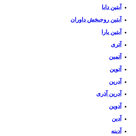
آبتین دابا
آبتین روحبخش داوران
آبتین یارا
آتری
آتمین
آتوین
آدرین
آدرین آذری
آدوین
آدین
آدینه