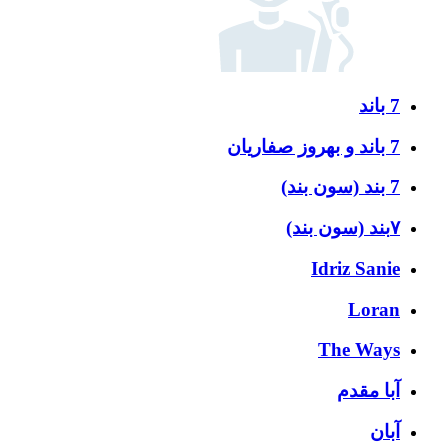
7 باند
7 باند و بهروز صفاریان
7 بند (سون بند)
۷بند (سون بند)
Idriz Sanie
Loran
The Ways
آبا مقدم
آبان