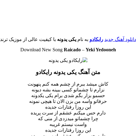
دانلود آهنگ جدید
رایکادو
به نام
یکی یدونه
با کیفیت عالی از موزیک ترند
Download New Song
Raicado
–
Yeki Yedooneh
متن آهنگ یکی یدونه رایکادو
کاش میشد ببرم از چشم همه کنم پنهونت
نزارم تا چشماتو کسی ببینه بشه دیونه
حسمو بزار بگم شدی برام یکی یکدونه
حرفاتو واسه من بزن الان تا هیچی نمونه
این روزا رفتارات جدیده
دارم حس میکنم عشقم از سرت پریده
چرا چشماتو میدزدی از منی که
واست نیستم غریبه
این روزا رفتارات جدیده
دارم حس میکنم عشقم از سرت پریده