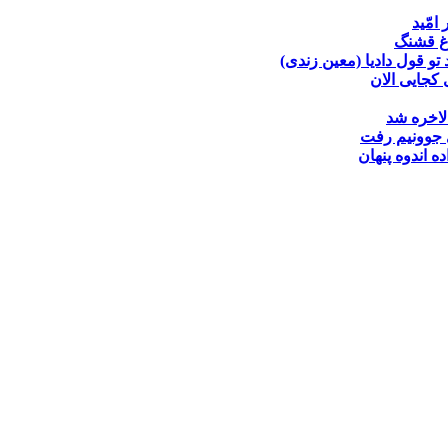
 امّید
غ قشنگ
تو قول دادیا (معین زندی)
کجایی الان
لاخره شد
جوونیم رفت
ده
اندوه پنهان