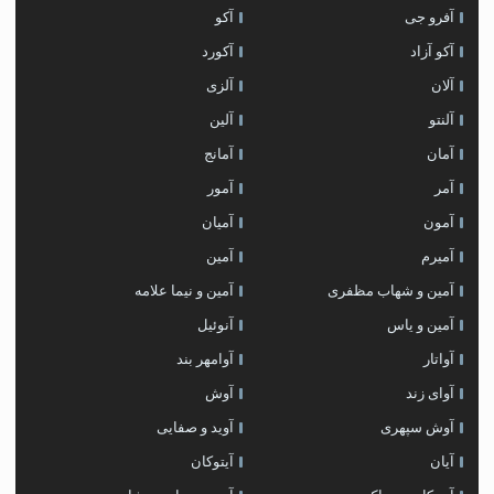
آفرو جی
آکو
آکو آزاد
آکورد
آلان
آلزی
آلنتو
آلین
آمان
آمانج
آمر
آمور
آمون
آمیان
آمیرم
آمین
آمین و شهاب مظفری
آمین و نیما علامه
آمین و یاس
آنوئیل
آواتار
آوامهر بند
آوای زند
آوش
آوش سپهری
آوید و صفایی
آیان
آیتوکان