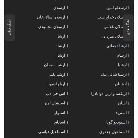
ارسطو امین
ارسلان
ارسلان خداپرست
ارسلان سالارخان
آهنگ بعدی
آهنگ قبلی
ارسلان غلامی
ارسلان محمودی
ارسلان میردادی
ارشا
ارشا دهقانی
ارشاد
ارشام
اَرشان
ارشیا
ارشیا سبحان
ارشیا شالی بیک
ارشیا یامی
ارشیان
اریا رادمهر
اریکسا و ارین دوانادرا
اس جی دپ
اِسان
اسپشال امیر
استرید
استوار
استودیو گویا
اسحاق
اسماعیل جعفری
اسماعیل قیاسی