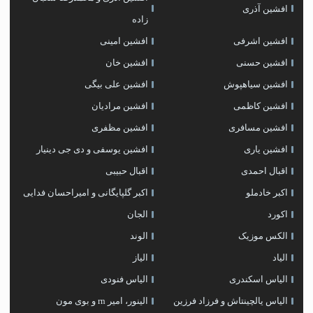
افشین آذری
زاده
افشین اشرفی
افشین امینی
افشین حسنی
افشین خان
افشین سیاهپوش
افشین علی بیگی
افشین کاظمی
افشین مرادیان
افشین مسافری
افشین مظفری
افشین یاری
افشین یوسفی و دی جی دینیار
اقبال احمدی
اقبال حبیبی
اکبر خادملو
اکبر گلپایگانی و امیراحسان فدایی
اکورد
الجان
الکس موزیک
الوند
الیاد
الیاز
الیاس اسکندری
الیاس فنودی
الیاس یالچینتاش و فرزاد فرزین
الینور، امیر rn و بوی مون