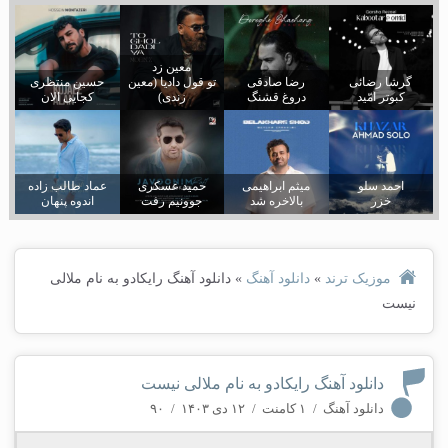
معین زد
گرشا رضائی
رضا صادقی
تو قول دادیا (معین
حسین منتظری
کبوتر امّید
دروغ قشنگ
زندی)
کجایی الان
احمد سلو
میثم ابراهیمی
حمید عسکری
عماد طالب زاده
خزر
بالاخره شد
جوونیم رفت
اندوه پنهان
موزیک ترند
»
دانلود آهنگ
»
دانلود آهنگ رایکادو به نام ملالی
نیست
دانلود آهنگ رایکادو به نام ملالی نیست
دانلود آهنگ
/
۱ کامنت
/
۱۲ دی ۱۴۰۳
/
۹۰