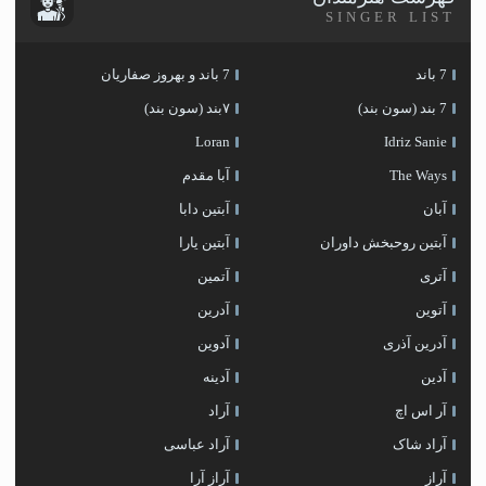
SINGER LIST
7 باند
7 باند و بهروز صفاریان
7 بند (سون بند)
۷بند (سون بند)
Loran
Idriz Sanie
The Ways
آبا مقدم
آبان
آبتین دابا
آبتین روحبخش داوران
آبتین یارا
آتری
آتمین
آتوین
آدرین
آدرین آذری
آدوین
آدین
آدینه
آر اس اچ
آراد
آراد شاک
آراد عباسی
آراز
آراز آرا