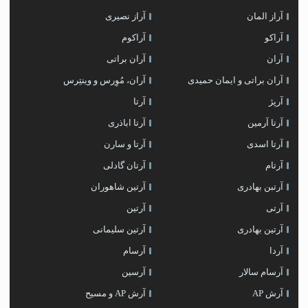
آراز المان
آراز نصیری
آراکو
آراکوم
آران
آران براتی
آران براتی و ایمان حمیدی
آران، مُوِرس و وینتِرس
آرپژ
آرتا
آرتا آرمین
آرتا اباذری
آرتا اسدی
آرتا و سارن
آرتام
آرتان گادلی
آرتبن بهادری
آرتين شاهوران
آرتی
آرتین
آرتین بهادری
آرتین سلیمانی
آردا
آرسام
آرسام سالار
آرسین
آرش AP
آرش AP و مسیح