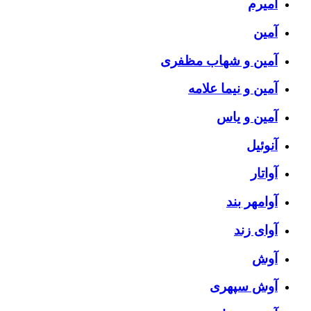
آمیرم
آمین
آمین و شهاب مظفری
آمین و نیما علامه
آمین و یاس
آنوئیل
آواتار
آوامهر بند
آوای زند
آوش
آوش سپهری