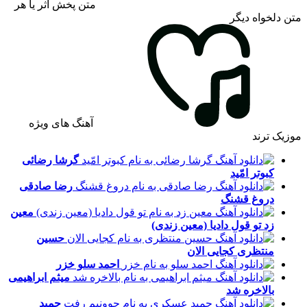
متن پخش اثر یا هر
متن دلخواه دیگر
آهنگ های ویژه
موزیک ترند
گرشا رضائی
کبوتر امّید
رضا صادقی
دروغ قشنگ
معین
زد
تو قول دادیا (معین زندی)
حسین
منتظری
کجایی الان
احمد سلو
خزر
میثم ابراهیمی
بالاخره شد
حمید