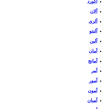
آکورد
آلان
آلزی
آلنتو
آلین
آمان
آمانج
آمر
آمور
آمون
آمیان