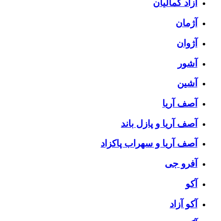
آزاد کمالیان
آژمان
آژوان
آشور
آشین
آصف آریا
آصف آریا و پازل باند
آصف آریا و سهراب پاکزاد
آفرو جی
آکو
آکو آزاد