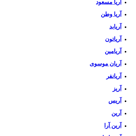
آریا مسعود
آریا وطن
آریابد
آریاتون
آریامین
آریان موسوی
آریانفر
آریز
آریس
آرین
آرین آرا