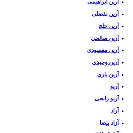
آرین ابراهیمی
آرین تفضلی
آرین خلج
آرین صالحی
آرین مقصودی
آرین وحیدی
آرین یاری
آریو
آریو رایجی
آزاد
آزاد بیضا