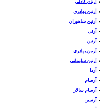
آرتان گادلی
آرتبن بهادری
آرتين شاهوران
آرتی
آرتین
آرتین بهادری
آرتین سلیمانی
آردا
آرسام
آرسام سالار
آرسین