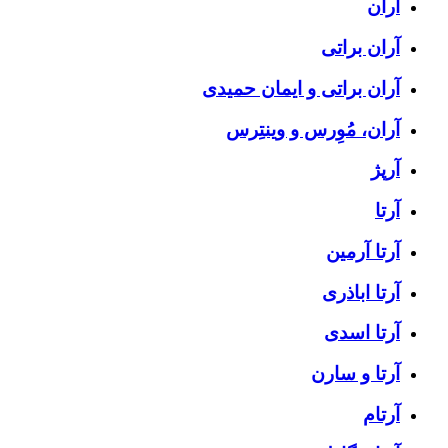
آران
آران براتی
آران براتی و ایمان حمیدی
آران، مُوِرس و وینتِرس
آرپژ
آرتا
آرتا آرمین
آرتا اباذری
آرتا اسدی
آرتا و سارن
آرتام