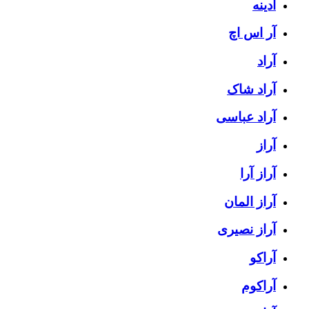
آدینه
آر اس اچ
آراد
آراد شاک
آراد عباسی
آراز
آراز آرا
آراز المان
آراز نصیری
آراکو
آراکوم