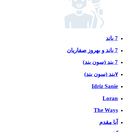
7 باند
7 باند و بهروز صفاریان
7 بند (سون بند)
۷بند (سون بند)
Idriz Sanie
Loran
The Ways
آبا مقدم