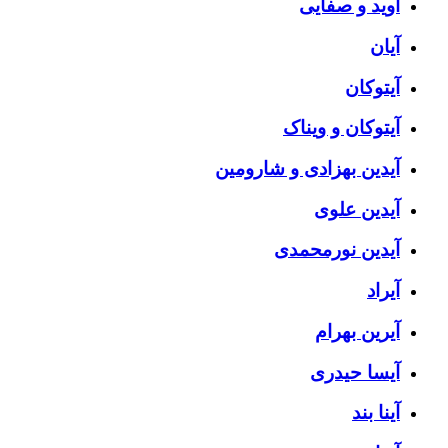
آوید و صفایی
آیان
آیتوکان
آیتوکان و ویناک
آیدین بهزادی و شارومین
آیدین علوی
آیدین نورمحمدی
آیراد
آیرین بهرام
آیسا حیدری
آینا بند