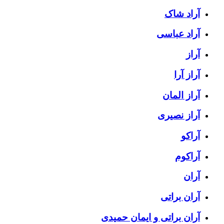
آراد شاک
آراد عباسی
آراز
آراز آرا
آراز المان
آراز نصیری
آراکو
آراکوم
آران
آران براتی
آران براتی و ایمان حمیدی