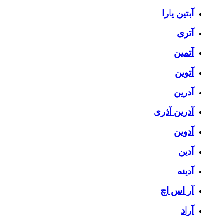
آبتین یارا
آتری
آتمین
آتوین
آدرین
آدرین آذری
آدوین
آدین
آدینه
آر اس اچ
آراد