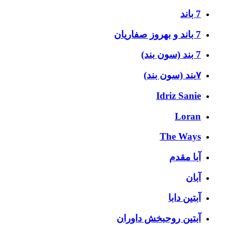
7 باند
7 باند و بهروز صفاریان
7 بند (سون بند)
۷بند (سون بند)
Idriz Sanie
Loran
The Ways
آبا مقدم
آبان
آبتین دابا
آبتین روحبخش داوران