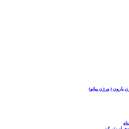
ن بارون ( ورژن پیانو)
ناه
وی
لب تر کن