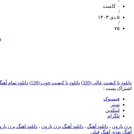
/
۰ کامنت
/
۵ دی ۱۴۰۳
/
۷۵
د
دانلود با کیفیت عالی (320)
دانلود با کیفیت خوب (128)
دانلود تمام آهن
اشتراک پست :
فيسبوک
تويتر
لینکدین
تلگرام
بزن بارون
،
دانلود آهنگ
،
دانلود آهنگ بزن بارون
،
دانلود اهنگ بزن بار
آهنگ بعدی
آهنگ قبلی