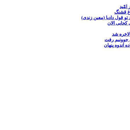
 امّید
غ قشنگ
تو قول دادیا (معین زندی)
کجایی الان
لاخره شد
جوونیم رفت
ده
اندوه پنهان