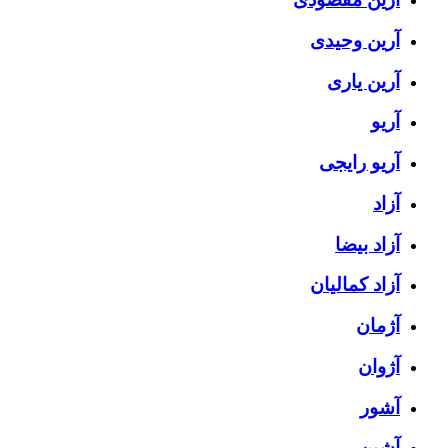
آرین وحیدی
آرین یاری
آریو
آریو رایجی
آزاد
آزاد بیضا
آزاد کمالیان
آژمان
آژوان
آشور
آشین