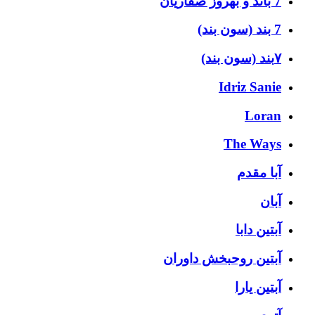
7 باند و بهروز صفاریان
7 بند (سون بند)
۷بند (سون بند)
Idriz Sanie
Loran
The Ways
آبا مقدم
آبان
آبتین دابا
آبتین روحبخش داوران
آبتین یارا