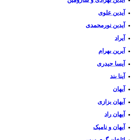
آیدین علوی
آیدین نورمحمدی
آیراد
آیرین بهرام
آیسا حیدری
آینا بند
آیهان
آیهان بزازی
آیهان راد
آیهان و نامیک
ائلخان گوی سس