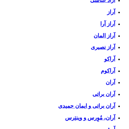
آراد عباسی
آراز
آراز آرا
آراز المان
آراز نصیری
آراکو
آراکوم
آران
آران براتی
آران براتی و ایمان حمیدی
آران، مُوِرس و وینتِرس