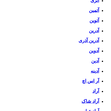
آتری
آتمین
آتوین
آدرین
آدرین آذری
آدوین
آدین
آدینه
آر اس اچ
آراد
آراد شاک