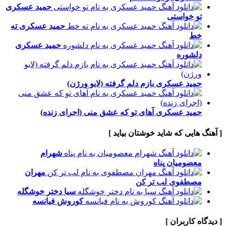
حمید عسکری
تو خواستی
حمید عسکری
ته
خط
حمید عسکری
دلشوره
حمید عسکری
بازم دلم گرفته (لایو ورژن)
حمید عسکری
آهای تو که عشق منی (اجرای زنده)
[ آهنگ هایی که شاید خوشتان بیاید ]
شهرام
معصومیان
پناه
مهران
مصطفوی
لب تر کن
سیا
دختر خوشگله
کوروش
فیانسه
[ دیدگاه کاربران ]