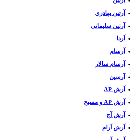
آرتین
آرتین بهادری
آرتین سلیمانی
آردا
آرسام
آرسام سالار
آرسین
آرش AP
آرش AP و مسیح
آرش آج
آرش آرام