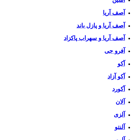
آصف آریا
آصف آریا و پازل باند
آصف آریا و سهراب پاکزاد
آفرو جی
آکو
آکو آزاد
آکورد
آلان
آلزی
آلنتو
آلین