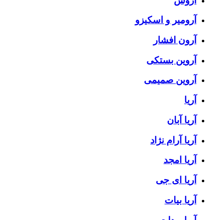
آروش
آرومیر و اسکیزو
آرون افشار
آروین بستکی
آروین صمیمی
آریا
آریا آبان
آریا آرام نژاد
آریا امجد
آریا ای جی
آریا بیات