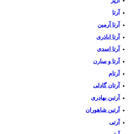
آرپژ
آرتا
آرتا آرمین
آرتا اباذری
آرتا اسدی
آرتا و سارن
آرتام
آرتان گادلی
آرتبن بهادری
آرتين شاهوران
آرتی