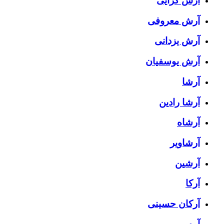
آرش گرایی
آرش معروفی
آرش یزدانی
آرش یوسفیان
آرشا
آرشا رادین
آرشاه
آرشاویر
آرشین
آرکا
آرکان حسینی