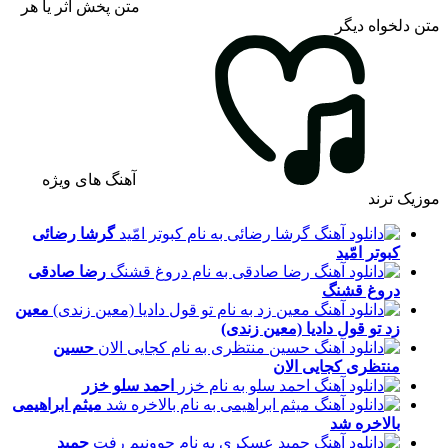
متن پخش اثر یا هر
متن دلخواه دیگر
آهنگ های ویژه
موزیک ترند
گرشا رضائی
کبوتر امّید
رضا صادقی
دروغ قشنگ
معین
زد
تو قول دادیا (معین زندی)
حسین
منتظری
کجایی الان
احمد سلو
خزر
میثم ابراهیمی
بالاخره شد
حمید