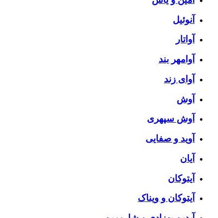
آنوئیل
آواتار
آوامهر بند
آوای زند
آوش
آوش سپهری
آوید و صفایی
آیان
آیتوکان
آیتوکان و ویناک
آیدین بهزادی و شارومین