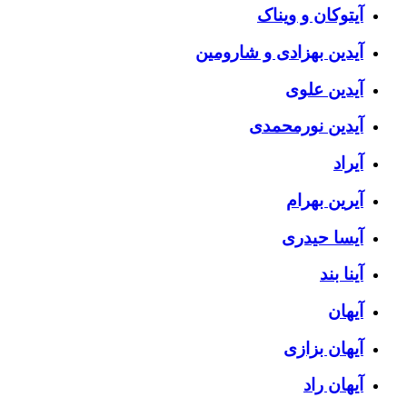
آیتوکان و ویناک
آیدین بهزادی و شارومین
آیدین علوی
آیدین نورمحمدی
آیراد
آیرین بهرام
آیسا حیدری
آینا بند
آیهان
آیهان بزازی
آیهان راد