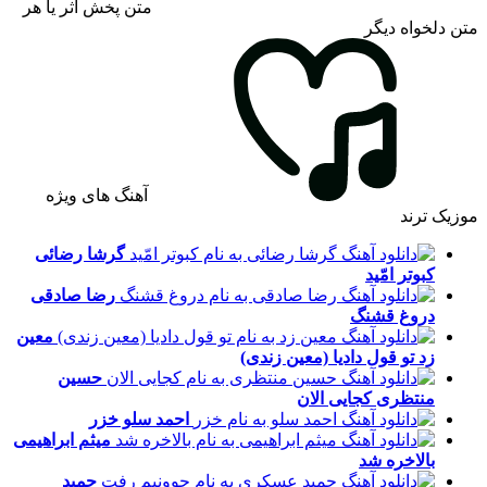
متن پخش اثر یا هر
متن دلخواه دیگر
آهنگ های ویژه
موزیک ترند
گرشا رضائی
کبوتر امّید
رضا صادقی
دروغ قشنگ
معین
زد
تو قول دادیا (معین زندی)
حسین
منتظری
کجایی الان
احمد سلو
خزر
میثم ابراهیمی
بالاخره شد
حمید