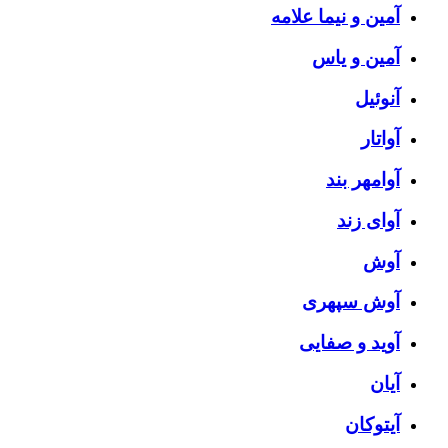
آمین و نیما علامه
آمین و یاس
آنوئیل
آواتار
آوامهر بند
آوای زند
آوش
آوش سپهری
آوید و صفایی
آیان
آیتوکان