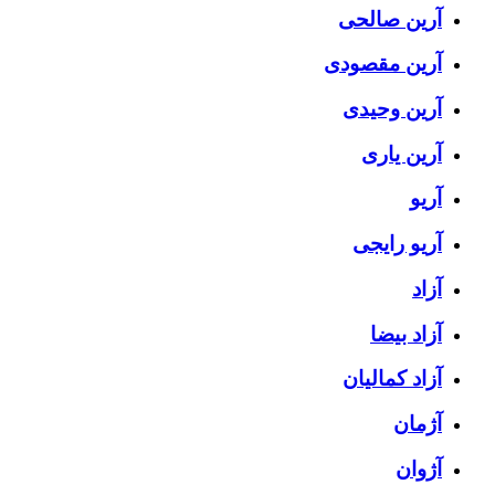
آرین صالحی
آرین مقصودی
آرین وحیدی
آرین یاری
آریو
آریو رایجی
آزاد
آزاد بیضا
آزاد کمالیان
آژمان
آژوان