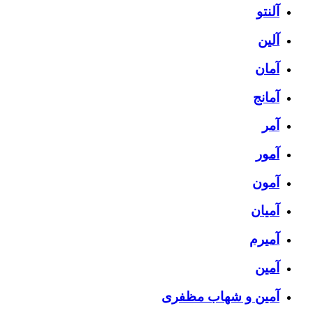
آلنتو
آلین
آمان
آمانج
آمر
آمور
آمون
آمیان
آمیرم
آمین
آمین و شهاب مظفری