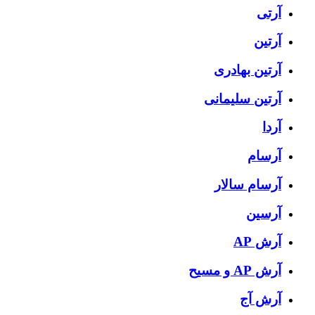
آرتی
آرتین
آرتین بهادری
آرتین سلیمانی
آردا
آرسام
آرسام سالار
آرسین
آرش AP
آرش AP و مسیح
آرش آج