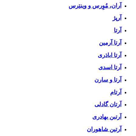
آران، مُوِرس و وینتِرس
آرپژ
آرتا
آرتا آرمین
آرتا اباذری
آرتا اسدی
آرتا و سارن
آرتام
آرتان گادلی
آرتبن بهادری
آرتين شاهوران