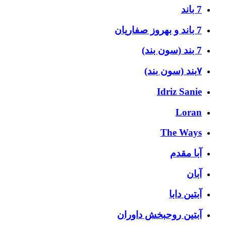
7 باند
7 باند و بهروز صفاریان
7 بند (سون بند)
۷بند (سون بند)
Idriz Sanie
Loran
The Ways
آبا مقدم
آبان
آبتین دابا
آبتین روحبخش داوران