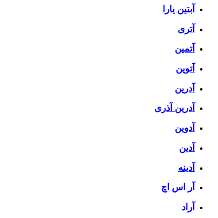
آبتین یارا
آتری
آتمین
آتوین
آدرین
آدرین آذری
آدوین
آدین
آدینه
آر اس اچ
آراد