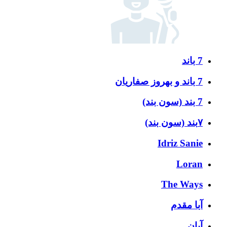
7 باند
7 باند و بهروز صفاریان
7 بند (سون بند)
۷بند (سون بند)
Idriz Sanie
Loran
The Ways
آبا مقدم
آبان