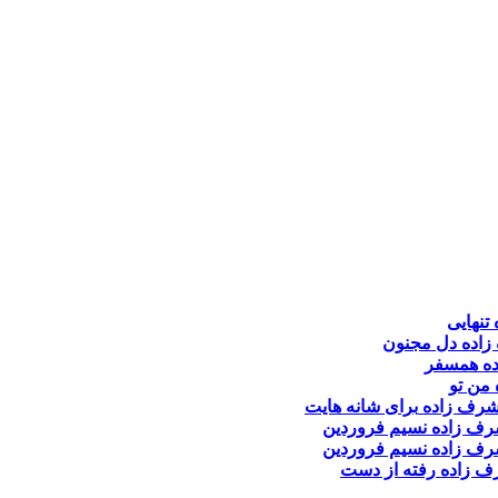
تنهایی
زاده
دل مجنون
ه
همسفر
من تو
رف زاده
برای شانه هایت
رف زاده
نسیم فروردین
رف زاده
نسیم فروردین
ف زاده
رفته از دست