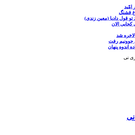
 امّید
غ قشنگ
تو قول دادیا (معین زندی)
کجایی الان
لاخره شد
جوونیم رفت
ده
اندوه پنهان
زی نی
نی