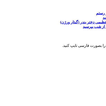
 رستم
د
عظیمی
دختر بندر (گیتار ورژن)
از شب بپرسید
را بصورت فارسی تایپ کنید.