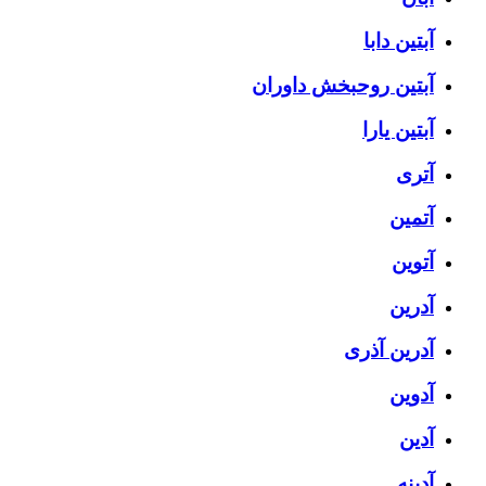
آبتین دابا
آبتین روحبخش داوران
آبتین یارا
آتری
آتمین
آتوین
آدرین
آدرین آذری
آدوین
آدین
آدینه