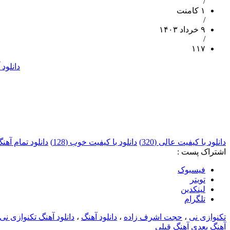
/
۱ کامنت
/
۹ خرداد ۱۴۰۳
/
۱۱۷
دانلود
دانلود با کیفیت عالی (320)
دانلود با کیفیت خوب (128)
دانلود تمام آ
اشتراک پست :
فيسبوک
تويتر
لینکدین
تلگرام
تکنوازی نی
،
حجت اشرف زاده
،
دانلود آهنگ
،
دانلود آهنگ تکنوازی نی
آهنگ بعدی
آهنگ قبلی