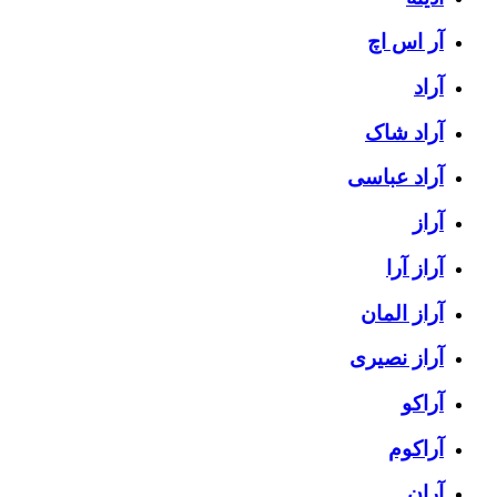
آر اس اچ
آراد
آراد شاک
آراد عباسی
آراز
آراز آرا
آراز المان
آراز نصیری
آراکو
آراکوم
آران