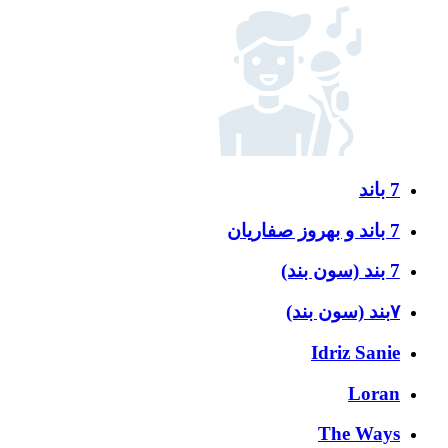
7 باند
7 باند و بهروز صفاریان
7 بند (سون بند)
۷بند (سون بند)
Idriz Sanie
Loran
The Ways