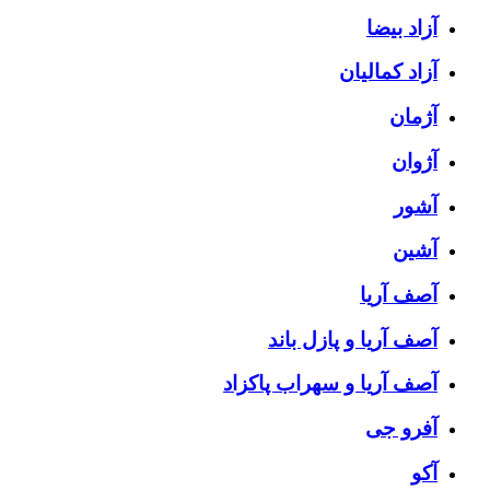
آزاد بیضا
آزاد کمالیان
آژمان
آژوان
آشور
آشین
آصف آریا
آصف آریا و پازل باند
آصف آریا و سهراب پاکزاد
آفرو جی
آکو