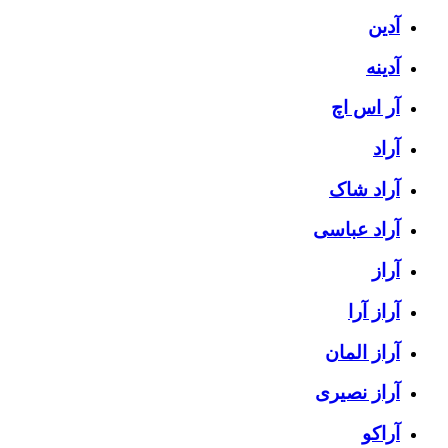
آدین
آدینه
آر اس اچ
آراد
آراد شاک
آراد عباسی
آراز
آراز آرا
آراز المان
آراز نصیری
آراکو