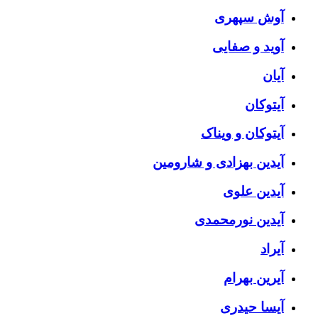
آوش سپهری
آوید و صفایی
آیان
آیتوکان
آیتوکان و ویناک
آیدین بهزادی و شارومین
آیدین علوی
آیدین نورمحمدی
آیراد
آیرین بهرام
آیسا حیدری