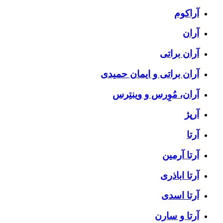
آراکوم
آران
آران براتی
آران براتی و ایمان حمیدی
آران، مُوِرس و وینتِرس
آرپژ
آرتا
آرتا آرمین
آرتا اباذری
آرتا اسدی
آرتا و سارن