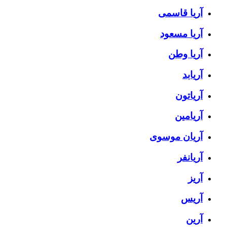
آریا قاسمی
آریا مسعود
آریا وطن
آریابد
آریاتون
آریامین
آریان موسوی
آریانفر
آریز
آریس
آرین