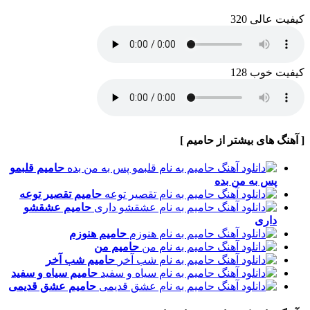
کیفیت عالی 320
کیفیت خوب 128
[ آهنگ های بیشتر از حامیم ]
حامیم
قلبمو
پس به من بده
حامیم
تقصیر توعه
حامیم
عشقشو
داری
حامیم
هنوزم
حامیم
من
حامیم
شب آخر
حامیم
سیاه و سفید
حامیم
عشق قدیمی