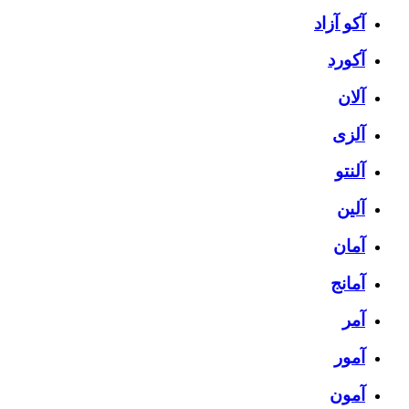
آکو آزاد
آکورد
آلان
آلزی
آلنتو
آلین
آمان
آمانج
آمر
آمور
آمون