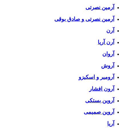
آرمین نصرتی
آرمین نصرتی و صادق بوقی
آرن
آرن آریا
آروان
آروش
آرومیر و اسکیزو
آرون افشار
آروین بستکی
آروین صمیمی
آریا