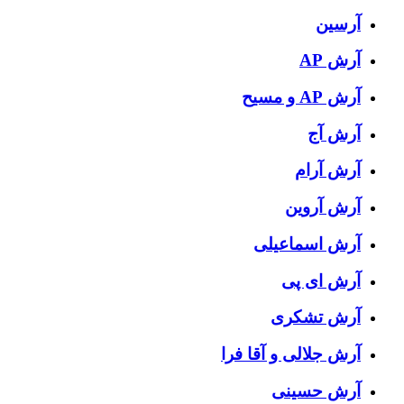
آرسین
آرش AP
آرش AP و مسیح
آرش آج
آرش آرام
آرش آروین
آرش اسماعیلی
آرش ای پی
آرش تشکری
آرش جلالی و آقا فرا
آرش حسینی