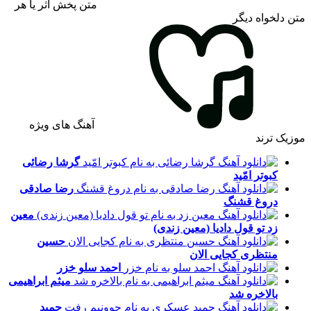
متن پخش اثر یا هر
متن دلخواه دیگر
آهنگ های ویژه
موزیک ترند
گرشا رضائی
کبوتر امّید
رضا صادقی
دروغ قشنگ
معین
زد
تو قول دادیا (معین زندی)
حسین
منتظری
کجایی الان
احمد سلو
خزر
میثم ابراهیمی
بالاخره شد
حمید