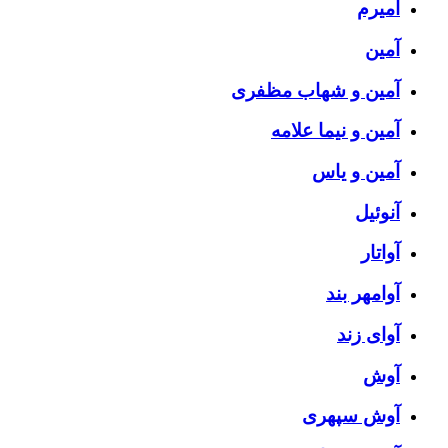
آمیرم
آمین
آمین و شهاب مظفری
آمین و نیما علامه
آمین و یاس
آنوئیل
آواتار
آوامهر بند
آوای زند
آوش
آوش سپهری