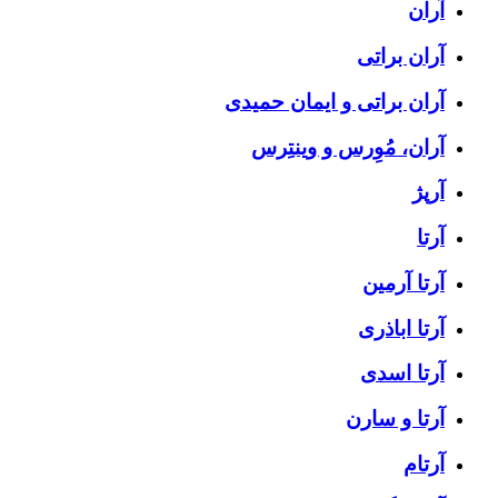
آران
آران براتی
آران براتی و ایمان حمیدی
آران، مُوِرس و وینتِرس
آرپژ
آرتا
آرتا آرمین
آرتا اباذری
آرتا اسدی
آرتا و سارن
آرتام