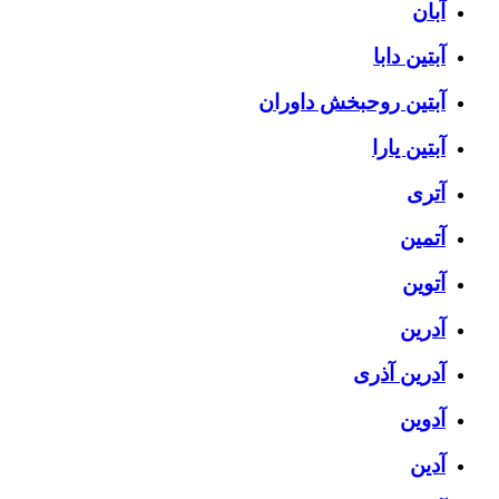
آبان
آبتین دابا
آبتین روحبخش داوران
آبتین یارا
آتری
آتمین
آتوین
آدرین
آدرین آذری
آدوین
آدین