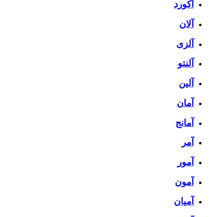
آکورد
آلان
آلزی
آلنتو
آلین
آمان
آمانج
آمر
آمور
آمون
آمیان