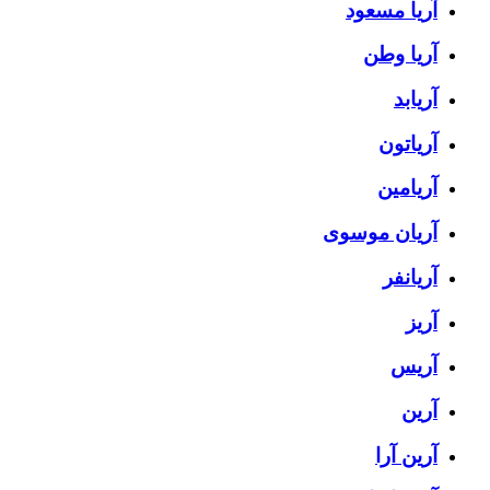
آریا مسعود
آریا وطن
آریابد
آریاتون
آریامین
آریان موسوی
آریانفر
آریز
آریس
آرین
آرین آرا