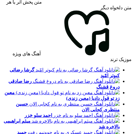
متن پخش اثر یا هر
متن دلخواه دیگر
آهنگ های ویژه
موزیک ترند
گرشا رضائی
کبوتر امّید
رضا صادقی
دروغ قشنگ
معین
زد
تو قول دادیا (معین زندی)
حسین
منتظری
کجایی الان
احمد سلو
خزر
میثم ابراهیمی
بالاخره شد
حمید