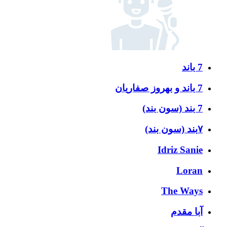
7 باند
7 باند و بهروز صفاریان
7 بند (سون بند)
۷بند (سون بند)
Idriz Sanie
Loran
The Ways
آبا مقدم