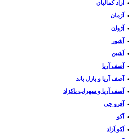
آزاد کمالیان
آژمان
آژوان
آشور
آشین
آصف آریا
آصف آریا و پازل باند
آصف آریا و سهراب پاکزاد
آفرو جی
آکو
آکو آزاد