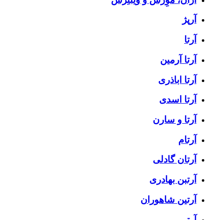
آرپژ
آرتا
آرتا آرمین
آرتا اباذری
آرتا اسدی
آرتا و سارن
آرتام
آرتان گادلی
آرتبن بهادری
آرتين شاهوران
آرتی