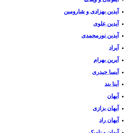
آیدین بهزادی و شارومین
آیدین علوی
آیدین نورمحمدی
آیراد
آیرین بهرام
آیسا حیدری
آینا بند
آیهان
آیهان بزازی
آیهان راد
آیهان و نامیک