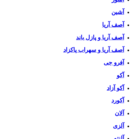
آشین
آصف آریا
آصف آریا و پازل باند
آصف آریا و سهراب پاکزاد
آفرو جی
آکو
آکو آزاد
آکورد
آلان
آلزی
آلنتو