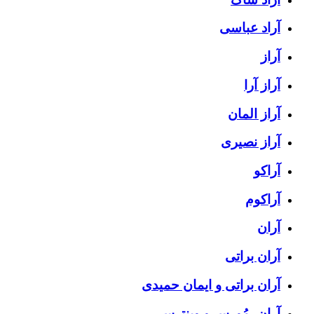
آراد عباسی
آراز
آراز آرا
آراز المان
آراز نصیری
آراکو
آراکوم
آران
آران براتی
آران براتی و ایمان حمیدی
آران، مُوِرس و وینتِرس