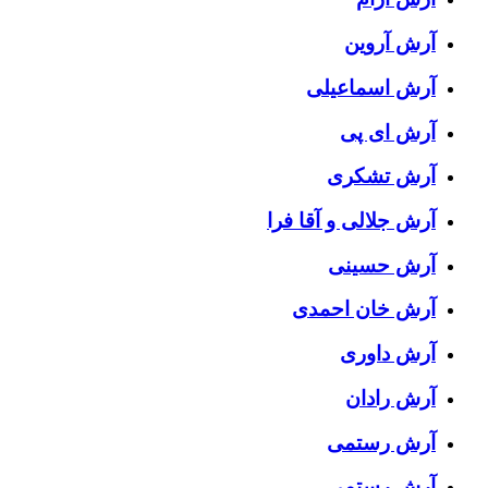
آرش آروین
آرش اسماعیلی
آرش ای پی
آرش تشکری
آرش جلالی و آقا فرا
آرش حسینی
آرش خان احمدی
آرش داوری
آرش رادان
آرش رستمى
آرش رستمی