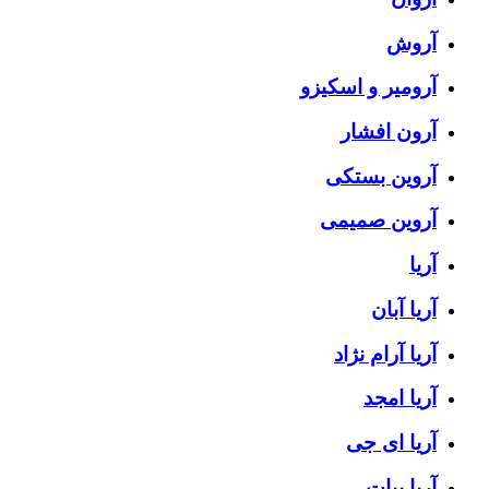
آروش
آرومیر و اسکیزو
آرون افشار
آروین بستکی
آروین صمیمی
آریا
آریا آبان
آریا آرام نژاد
آریا امجد
آریا ای جی
آریا بیات