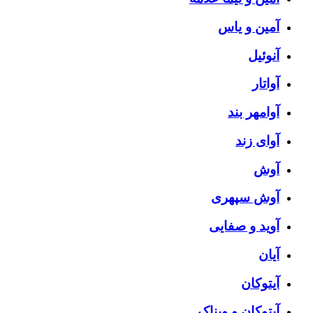
آمین و یاس
آنوئیل
آواتار
آوامهر بند
آوای زند
آوش
آوش سپهری
آوید و صفایی
آیان
آیتوکان
آیتوکان و ویناک