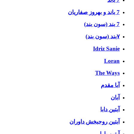
7 باند و بهروز صفاریان
7 بند (سون بند)
۷بند (سون بند)
Idriz Sanie
Loran
The Ways
آبا مقدم
آبان
آبتین دابا
آبتین روحبخش داوران
آبتین یارا