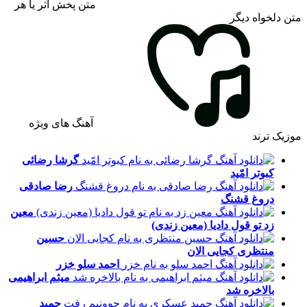
متن پخش اثر یا هر
متن دلخواه دیگر
آهنگ های ویژه
موزیک ترند
گرشا رضائی
کبوتر امّید
رضا صادقی
دروغ قشنگ
معین
زد
تو قول دادیا (معین زندی)
حسین
منتظری
کجایی الان
احمد سلو
خزر
میثم ابراهیمی
بالاخره شد
حمید