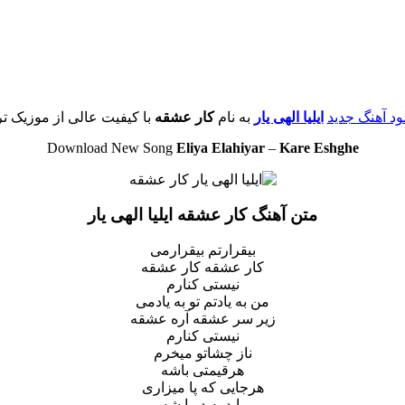
لود آهنگ جدید
ایلیا الهی یار
به نام
کار عشقه
با کیفیت عالی از موزیک تر
Download New Song
Eliya Elahiyar
–
Kare Eshghe
متن آهنگ کار عشقه ایلیا الهی یار
بیقرارتم بیقرارمی
کار عشقه کار عشقه
نیستی کنارم
من به یادتم تو به یادمی
زیر سر عشقه آره عشقه
نیستی کنارم
ناز چشاتو میخرم
هرقیمتی باشه
هرجایی که پا میزاری
باید یه دریا شه