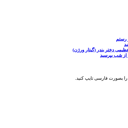
 رستم
د
عظیمی
دختر بندر (گیتار ورژن)
از شب بپرسید
را بصورت فارسی تایپ کنید.