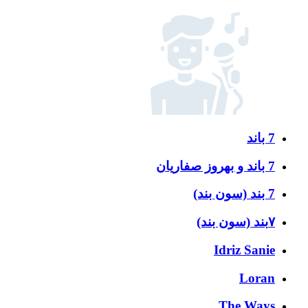
7 باند
7 باند و بهروز صفاریان
7 بند (سون بند)
۷بند (سون بند)
Idriz Sanie
Loran
The Ways