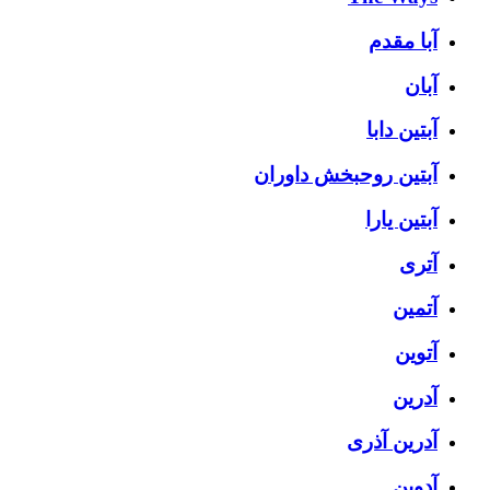
آبا مقدم
آبان
آبتین دابا
آبتین روحبخش داوران
آبتین یارا
آتری
آتمین
آتوین
آدرین
آدرین آذری
آدوین