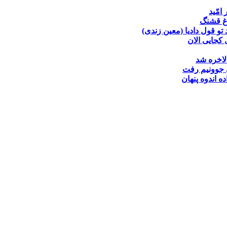
 امّید
غ قشنگ
تو قول دادیا (معین زندی)
کجایی الان
لاخره شد
جوونیم رفت
ده
اندوه پنهان