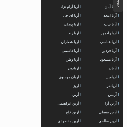
آریا آبان
آریا آرام نژاد
آریا امجد
آریا ای جی
آریا بیات
آریا پودات
آریا رادمهر
آریا زند
آریا عباسی
آریا عصاران
آریا فردین
آریا قاسمی
آریا مسعود
آریا وطن
آریابد
آریاتون
آریامین
آریان موسوی
آریانفر
آریز
آریس
آرین
آرین آرا
آرین ابراهیمی
آرین تفضلی
آرین خلج
آرین صالحی
آرین مقصودی