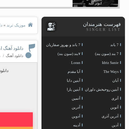
کبوتر امّید
فهرست هنرمندان
موزیک ترند
»
دا
SINGER LIST
7 باند
7 باند و بهروز صفاریان
دانلود آهنگ ا
7 بند (سون بند)
۷بند (سون بند)
دانلود آهنگ
/
۱ کا
Loran
Idriz Sanie
دانلو
The Ways
آبا مقدم
آبان
آبتین دابا
آبتین روحبخش داوران
آبتین یارا
آتری
آتمین
آتوین
آدرین
آدرین آذری
آدوین
آدین
آدینه