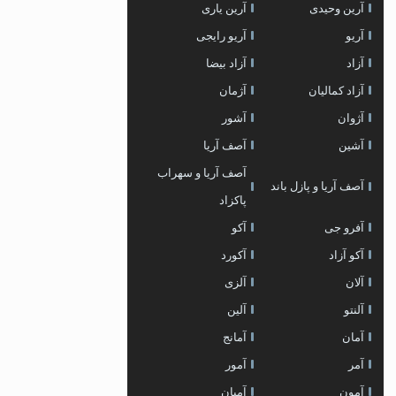
آرین وحیدی
آرین یاری
آریو
آریو رایجی
آزاد
آزاد بیضا
آزاد کمالیان
آژمان
آژوان
آشور
آشین
آصف آریا
آصف آریا و سهراب
آصف آریا و پازل باند
پاکزاد
آفرو جی
آکو
آکو آزاد
آکورد
آلان
آلزی
آلنتو
آلین
آمان
آمانج
آمر
آمور
آمون
آمیان