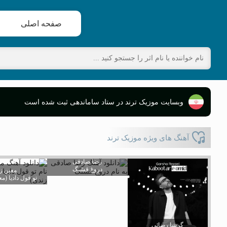
صفحه اصلی
وبسایت موزیک ترند در ستاد ساماندهی ثبت شده است
آهنگ های ویژه موزیک ترند
رضا صادقی
دروغ قشنگ
معین ز
تو قول دادیا (م
گرشا رضائی