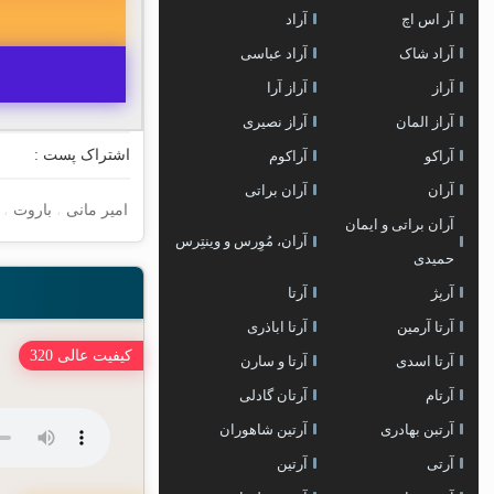
آر اس اچ
آراد
آراد شاک
آراد عباسی
آراز
آراز آرا
آراز المان
آراز نصیری
اشتراک پست :
آراکو
آراکوم
آران
آران براتی
امیر مانی
،
باروت
،
آران براتی و ایمان
آران، مُوِرس و وینتِرس
حمیدی
آرپژ
آرتا
آرتا آرمین
آرتا اباذری
کیفیت عالی 320
آرتا اسدی
آرتا و سارن
آرتام
آرتان گادلی
آرتبن بهادری
آرتين شاهوران
آرتی
آرتین