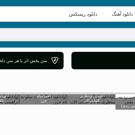
دانلود آهنگ
دانلود ریمیکس
متن پخش اثر یا هر متن دلخو
حسین منتظری
احمد سلو
میثم
کجایی الان
خزر
بال
د
عین زندی)