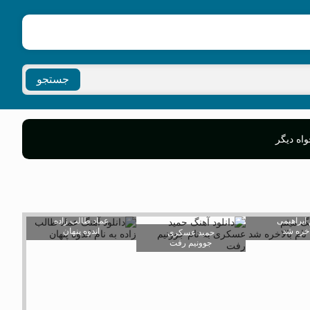
جستجو
اه دیگر
 ابراهیمی
عماد طالب زاده
اخره شد
اندوه پنهان
حمید عسکری
جوونیم رفت