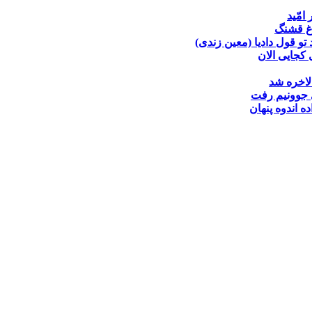
 امّید
غ قشنگ
تو قول دادیا (معین زندی)
کجایی الان
لاخره شد
جوونیم رفت
ده
اندوه پنهان