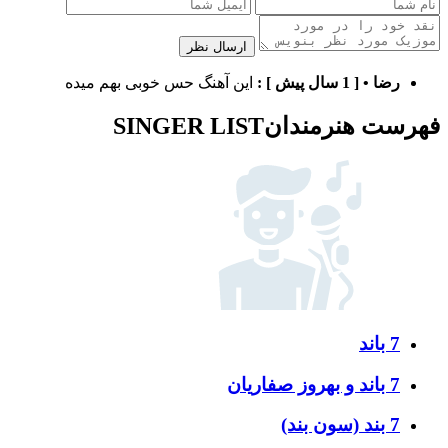
ارسال نظر
رضا
•
[ 1 سال پیش ]
:
این آهنگ حس خوبی بهم میده
فهرست هنرمندان
SINGER LIST
7 باند
7 باند و بهروز صفاریان
7 بند (سون بند)