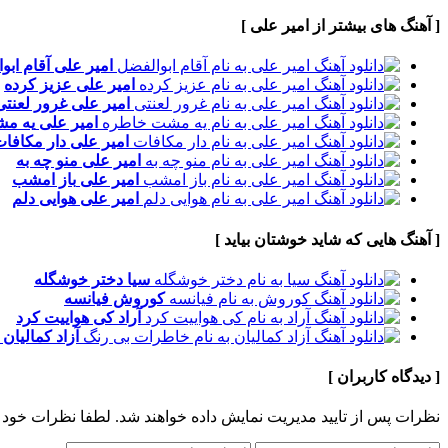
[ آهنگ های بیشتر از امیر علی ]
امیر علی
آقام ابو
امیر علی
عزیز کرده
امیر علی
غرور لعنتی
امیر علی
یه م
امیر علی
دار مکافا
امیر علی
منو چه به
امیر علی
باز امشب
امیر علی
هوایی دلم
[ آهنگ هایی که شاید خوشتان بیاید ]
سیا
دختر خوشگله
کوروش
فیانسه
آراد
کی هواییت کرد
آزاد کمالیان
[ دیدگاه کاربران ]
نظرات پس از تایید مدیریت نمایش داده خواهند شد.
لطفا نظرات خود 