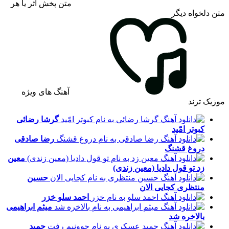
متن پخش اثر یا هر
متن دلخواه دیگر
آهنگ های ویژه
موزیک ترند
گرشا رضائی
کبوتر امّید
رضا صادقی
دروغ قشنگ
معین
زد
تو قول دادیا (معین زندی)
حسین
منتظری
کجایی الان
احمد سلو
خزر
میثم ابراهیمی
بالاخره شد
حمید