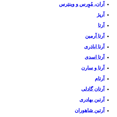
آران، مُوِرس و وینتِرس
آرپژ
آرتا
آرتا آرمین
آرتا اباذری
آرتا اسدی
آرتا و سارن
آرتام
آرتان گادلی
آرتبن بهادری
آرتين شاهوران