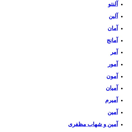
آلنتو
آلین
آمان
آمانج
آمر
آمور
آمون
آمیان
آمیرم
آمین
آمین و شهاب مظفری