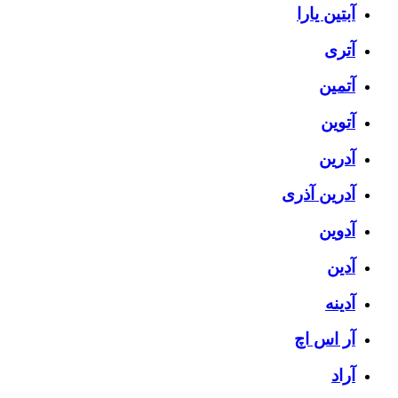
آبتین یارا
آتری
آتمین
آتوین
آدرین
آدرین آذری
آدوین
آدین
آدینه
آر اس اچ
آراد