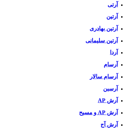
آرتی
آرتین
آرتین بهادری
آرتین سلیمانی
آردا
آرسام
آرسام سالار
آرسین
آرش AP
آرش AP و مسیح
آرش آج