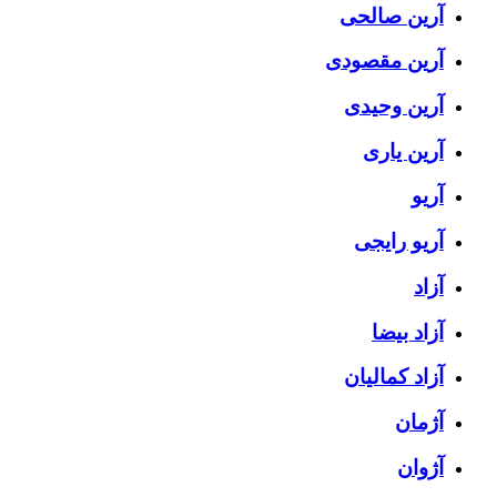
آرین صالحی
آرین مقصودی
آرین وحیدی
آرین یاری
آریو
آریو رایجی
آزاد
آزاد بیضا
آزاد کمالیان
آژمان
آژوان