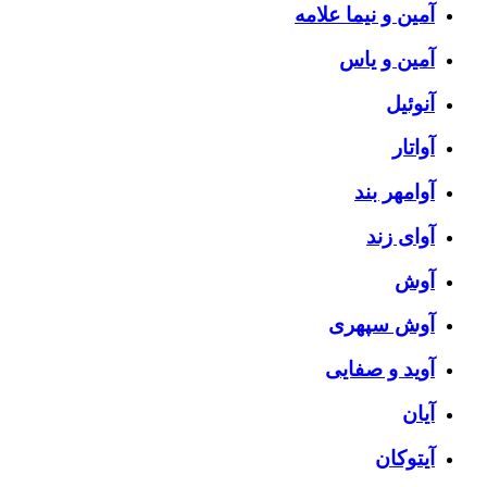
آمین و نیما علامه
آمین و یاس
آنوئیل
آواتار
آوامهر بند
آوای زند
آوش
آوش سپهری
آوید و صفایی
آیان
آیتوکان