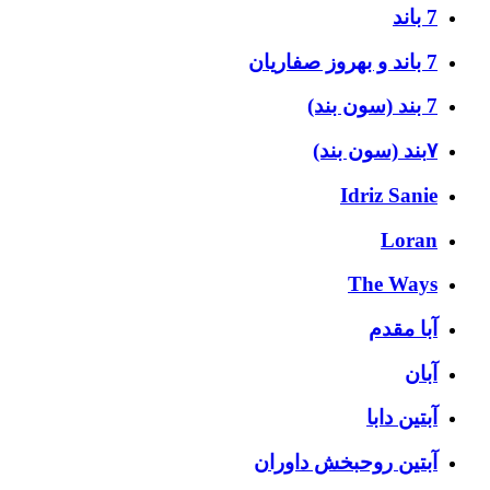
7 باند
7 باند و بهروز صفاریان
7 بند (سون بند)
۷بند (سون بند)
Idriz Sanie
Loran
The Ways
آبا مقدم
آبان
آبتین دابا
آبتین روحبخش داوران