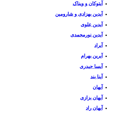
آیتوکان و ویناک
آیدین بهزادی و شارومین
آیدین علوی
آیدین نورمحمدی
آیراد
آیرین بهرام
آیسا حیدری
آینا بند
آیهان
آیهان بزازی
آیهان راد