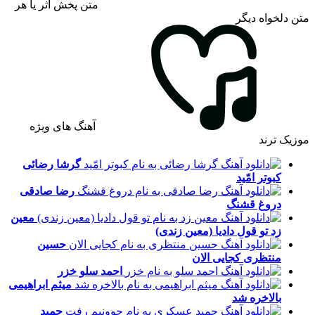
متن پخش اثر یا هر
متن دلخواه دیگر
آهنگ های ویژه
موزیک ترند
گرشا رضائی
کبوتر امّید
رضا صادقی
دروغ قشنگ
معین
زد
تو قول دادیا (معین زندی)
حسین
منتظری
کجایی الان
احمد سلو
خزر
میثم ابراهیمی
بالاخره شد
حمید