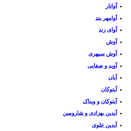
آواتار
آوامهر بند
آوای زند
آوش
آوش سپهری
آوید و صفایی
آیان
آیتوکان
آیتوکان و ویناک
آیدین بهزادی و شارومین
آیدین علوی