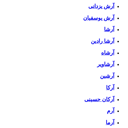
آرش یزدانی
آرش یوسفیان
آرشا
آرشا رادین
آرشاه
آرشاویر
آرشین
آرکا
آرکان حسینی
آرم
آرما