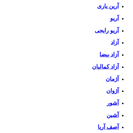
آرین یاری
آریو
آریو رایجی
آزاد
آزاد بیضا
آزاد کمالیان
آژمان
آژوان
آشور
آشین
آصف آریا