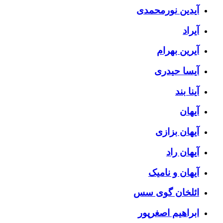
آیدین نورمحمدی
آیراد
آیرین بهرام
آیسا حیدری
آینا بند
آیهان
آیهان بزازی
آیهان راد
آیهان و نامیک
ائلخان گوی سس
ابراهیم اصغرپور