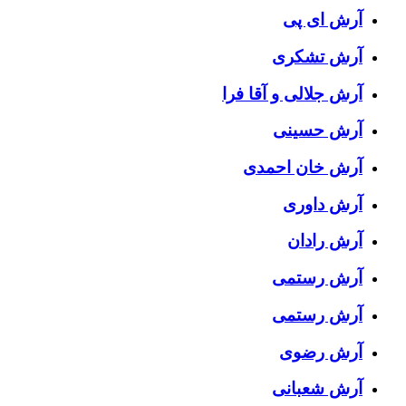
آرش ای پی
آرش تشکری
آرش جلالی و آقا فرا
آرش حسینی
آرش خان احمدی
آرش داوری
آرش رادان
آرش رستمى
آرش رستمی
آرش رضوی
آرش شعبانی