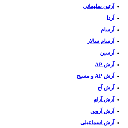
آرتین سلیمانی
آردا
آرسام
آرسام سالار
آرسین
آرش AP
آرش AP و مسیح
آرش آج
آرش آرام
آرش آروین
آرش اسماعیلی