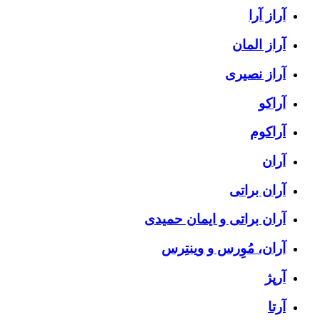
آراز آرا
آراز المان
آراز نصیری
آراکو
آراکوم
آران
آران براتی
آران براتی و ایمان حمیدی
آران، مُوِرس و وینتِرس
آرپژ
آرتا