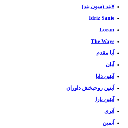
۷بند (سون بند)
Idriz Sanie
Loran
The Ways
آبا مقدم
آبان
آبتین دابا
آبتین روحبخش داوران
آبتین یارا
آتری
آتمین