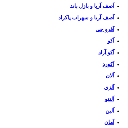
آصف آریا و پازل باند
آصف آریا و سهراب پاکزاد
آفرو جی
آکو
آکو آزاد
آکورد
آلان
آلزی
آلنتو
آلین
آمان