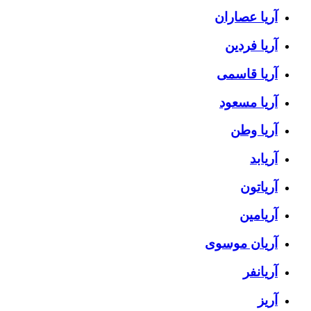
آریا عصاران
آریا فردین
آریا قاسمی
آریا مسعود
آریا وطن
آریابد
آریاتون
آریامین
آریان موسوی
آریانفر
آریز