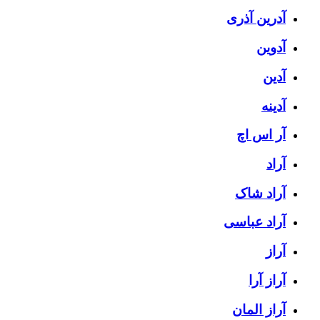
آدرین آذری
آدوین
آدین
آدینه
آر اس اچ
آراد
آراد شاک
آراد عباسی
آراز
آراز آرا
آراز المان