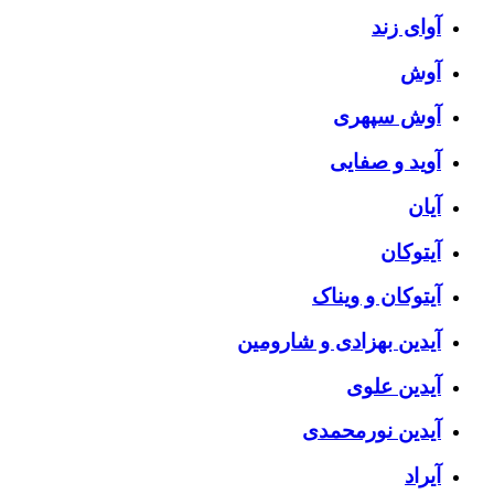
آوای زند
آوش
آوش سپهری
آوید و صفایی
آیان
آیتوکان
آیتوکان و ویناک
آیدین بهزادی و شارومین
آیدین علوی
آیدین نورمحمدی
آیراد