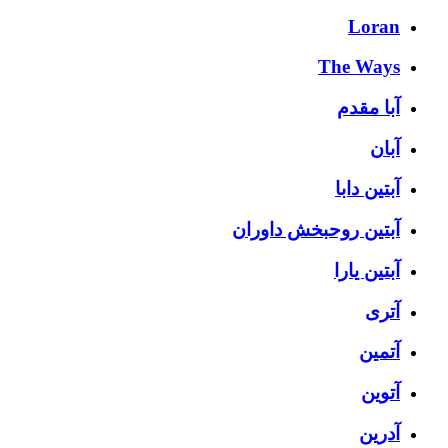
Loran
The Ways
آبا مقدم
آبان
آبتین دابا
آبتین روحبخش داوران
آبتین یارا
آتری
آتمین
آتوین
آدرین