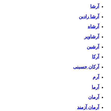
آرشا
آرشا رادین
آرشاه
آرشاویر
آرشین
آرکا
آرکان حسینی
آرم
آرما
آرمان
آرمان آزمند