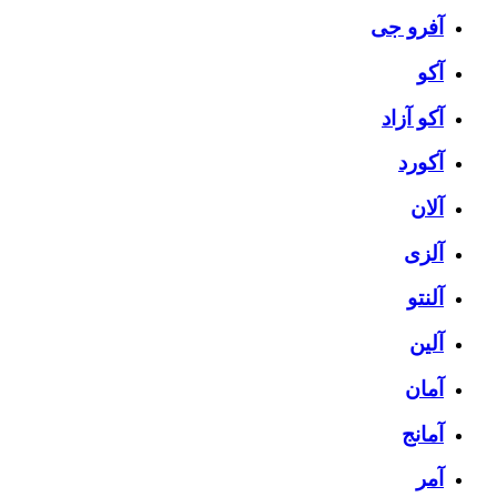
آفرو جی
آکو
آکو آزاد
آکورد
آلان
آلزی
آلنتو
آلین
آمان
آمانج
آمر