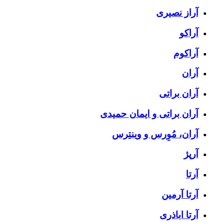
آراز نصیری
آراکو
آراکوم
آران
آران براتی
آران براتی و ایمان حمیدی
آران، مُوِرس و وینتِرس
آرپژ
آرتا
آرتا آرمین
آرتا اباذری