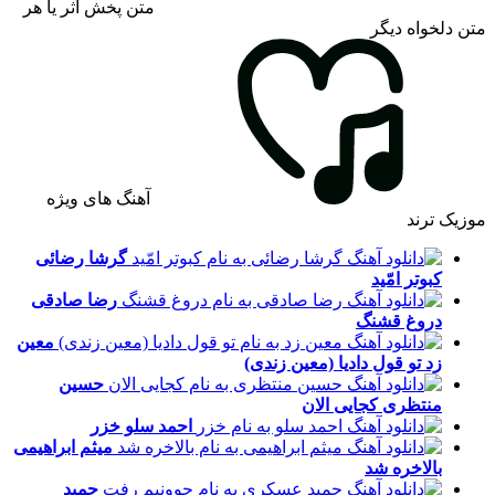
متن پخش اثر یا هر
متن دلخواه دیگر
آهنگ های ویژه
موزیک ترند
گرشا رضائی
کبوتر امّید
رضا صادقی
دروغ قشنگ
معین
زد
تو قول دادیا (معین زندی)
حسین
منتظری
کجایی الان
احمد سلو
خزر
میثم ابراهیمی
بالاخره شد
حمید