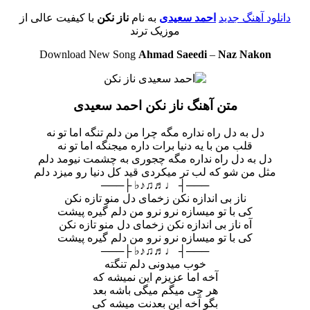
دانلود آهنگ جدید
احمد سعیدی
به نام
ناز نکن
با کیفیت عالی از
موزیک ترند
Download New Song
Ahmad Saeedi
–
Naz Nakon
متن آهنگ ناز نکن احمد سعیدی
دل به دل راه نداره مگه چرا من دلم تنگه اما تو نه
قلب من با یه دنیا برات داره میجنگه اما تو نه
دل به دل راه نداره مگه چجوری به چشمت نیومد دلم
مثل من شو که لب تر میکردی قید کل دنیا رو میزد دلم
───┤ ♩♬♫♪♭ ├───
ناز بی اندازه نکن زخمای دل منو تازه نکن
کی با تو میسازه نرو نرو من دلم گیره پیشت
آه ناز بی اندازه نکن زخمای دل منو تازه نکن
کی با تو میسازه نرو نرو من دلم گیره پیشت
───┤ ♩♬♫♪♭ ├───
خوب میدونی دلم تنگته
آخه اما عزیزم این نمیشه که
هر چی میگم میگی باشه بعد
بگو آخه این بعدنت میشه کی