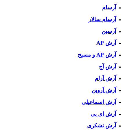
آرسام
آرسام سالار
آرسین
آرش AP
آرش AP و مسیح
آرش آج
آرش آرام
آرش آروین
آرش اسماعیلی
آرش ای پی
آرش تشکری