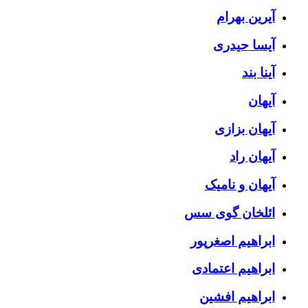
آیرین بهرام
آیسا حیدری
آینا بند
آیهان
آیهان بزازی
آیهان راد
آیهان و نامیک
ائلخان گوی سس
ابراهیم اصغرپور
ابراهیم اعتمادی
ابراهیم افشین