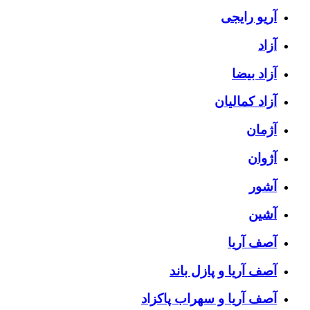
آریو رایجی
آزاد
آزاد بیضا
آزاد کمالیان
آژمان
آژوان
آشور
آشین
آصف آریا
آصف آریا و پازل باند
آصف آریا و سهراب پاکزاد