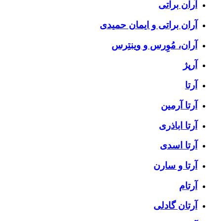
آران براتی
آران براتی و ایمان حمیدی
آران، مُوِرس و وینتِرس
آرپژ
آرتا
آرتا آرمین
آرتا اباذری
آرتا اسدی
آرتا و سارن
آرتام
آرتان گادلی