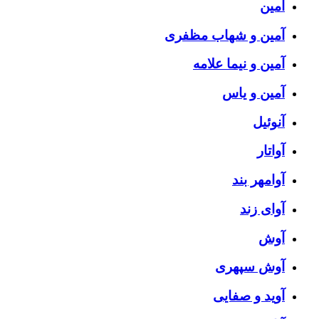
آمین
آمین و شهاب مظفری
آمین و نیما علامه
آمین و یاس
آنوئیل
آواتار
آوامهر بند
آوای زند
آوش
آوش سپهری
آوید و صفایی