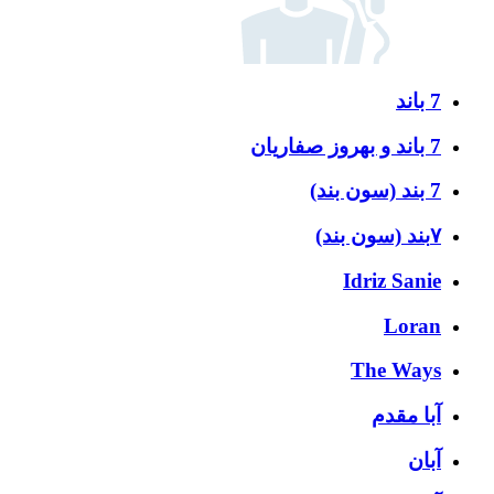
7 باند
7 باند و بهروز صفاریان
7 بند (سون بند)
۷بند (سون بند)
Idriz Sanie
Loran
The Ways
آبا مقدم
آبان