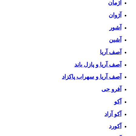
آژمان
آژوان
آشور
آشین
آصف آریا
آصف آریا و پازل باند
آصف آریا و سهراب پاکزاد
آفرو جی
آکو
آکو آزاد
آکورد