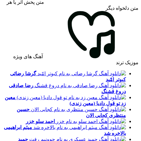
متن پخش اثر یا هر
متن دلخواه دیگر
آهنگ های ویژه
موزیک ترند
گرشا رضائی
کبوتر امّید
رضا صادقی
دروغ قشنگ
معین
زد
تو قول دادیا (معین زندی)
حسین
منتظری
کجایی الان
احمد سلو
خزر
میثم ابراهیمی
بالاخره شد
حمید