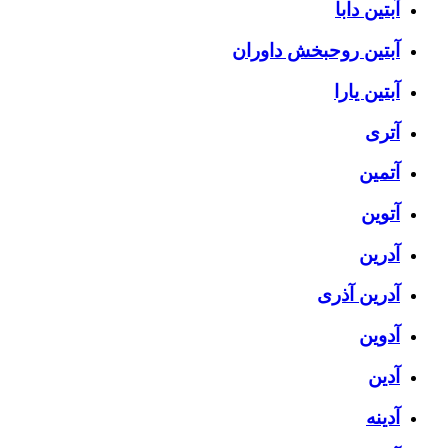
آبتین دابا
آبتین روحبخش داوران
آبتین یارا
آتری
آتمین
آتوین
آدرین
آدرین آذری
آدوین
آدین
آدینه