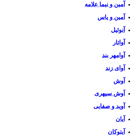
آمین و نیما علامه
آمین و یاس
آنوئیل
آواتار
آوامهر بند
آوای زند
آوش
آوش سپهری
آوید و صفایی
آیان
آیتوکان