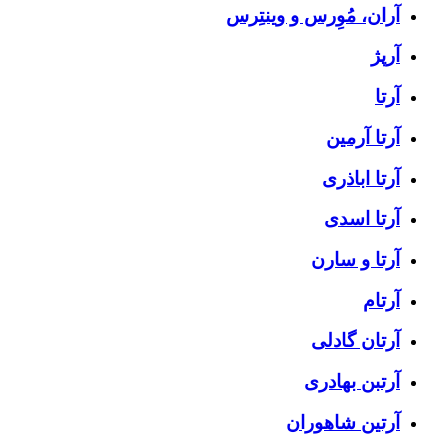
آران، مُوِرس و وینتِرس
آرپژ
آرتا
آرتا آرمین
آرتا اباذری
آرتا اسدی
آرتا و سارن
آرتام
آرتان گادلی
آرتبن بهادری
آرتين شاهوران