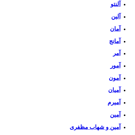
آلنتو
آلین
آمان
آمانج
آمر
آمور
آمون
آمیان
آمیرم
آمین
آمین و شهاب مظفری