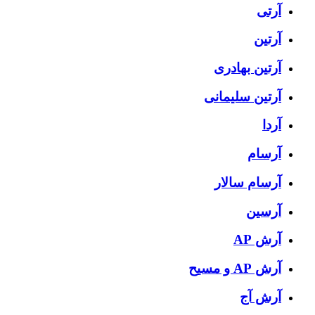
آرتی
آرتین
آرتین بهادری
آرتین سلیمانی
آردا
آرسام
آرسام سالار
آرسین
آرش AP
آرش AP و مسیح
آرش آج