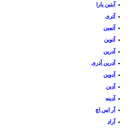
آبتین یارا
آتری
آتمین
آتوین
آدرین
آدرین آذری
آدوین
آدین
آدینه
آر اس اچ
آراد