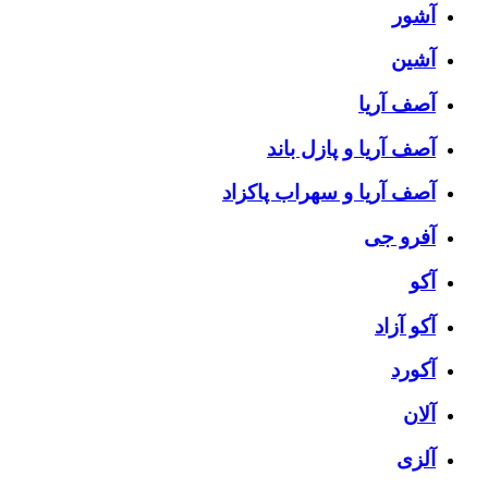
آشور
آشین
آصف آریا
آصف آریا و پازل باند
آصف آریا و سهراب پاکزاد
آفرو جی
آکو
آکو آزاد
آکورد
آلان
آلزی