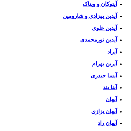
آیتوکان و ویناک
آیدین بهزادی و شارومین
آیدین علوی
آیدین نورمحمدی
آیراد
آیرین بهرام
آیسا حیدری
آینا بند
آیهان
آیهان بزازی
آیهان راد