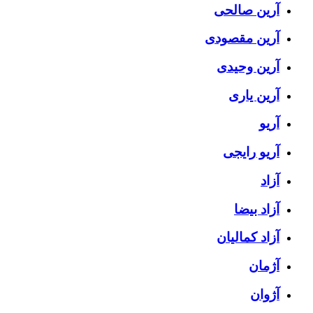
آرین صالحی
آرین مقصودی
آرین وحیدی
آرین یاری
آریو
آریو رایجی
آزاد
آزاد بیضا
آزاد کمالیان
آژمان
آژوان