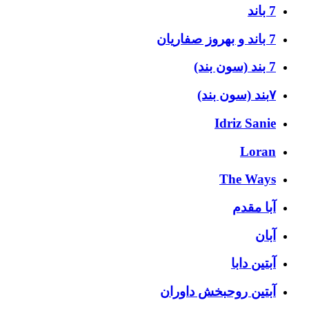
7 باند
7 باند و بهروز صفاریان
7 بند (سون بند)
۷بند (سون بند)
Idriz Sanie
Loran
The Ways
آبا مقدم
آبان
آبتین دابا
آبتین روحبخش داوران