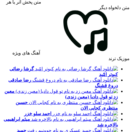
متن پخش اثر یا هر
متن دلخواه دیگر
آهنگ های ویژه
موزیک ترند
گرشا رضائی
کبوتر امّید
رضا صادقی
دروغ قشنگ
معین
زد
تو قول دادیا (معین زندی)
حسین
منتظری
کجایی الان
احمد سلو
خزر
میثم ابراهیمی
بالاخره شد
حمید