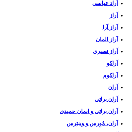
آراد عباسی
آراز
آراز آرا
آراز المان
آراز نصیری
آراکو
آراکوم
آران
آران براتی
آران براتی و ایمان حمیدی
آران، مُوِرس و وینتِرس