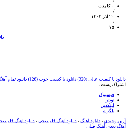
/
۰ کامنت
/
۲۰ آذر ۱۴۰۳
/
۷۵
دان
دانلود با کیفیت عالی (320)
دانلود با کیفیت خوب (128)
دانلود تمام آه
اشتراک پست :
فيسبوک
تويتر
لینکدین
تلگرام
آرین وحیدی
،
دانلود آهنگ
،
دانلود آهنگ قلب یخی
،
دانلود اهنگ قلب ی
آهنگ بعدی
آهنگ قبلی