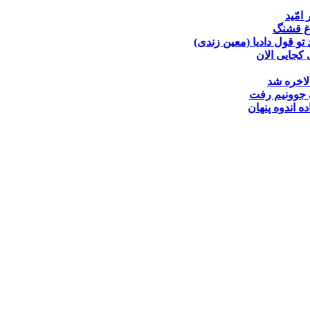
 امّید
غ قشنگ
تو قول دادیا (معین زندی)
کجایی الان
لاخره شد
جوونیم رفت
ده
اندوه پنهان