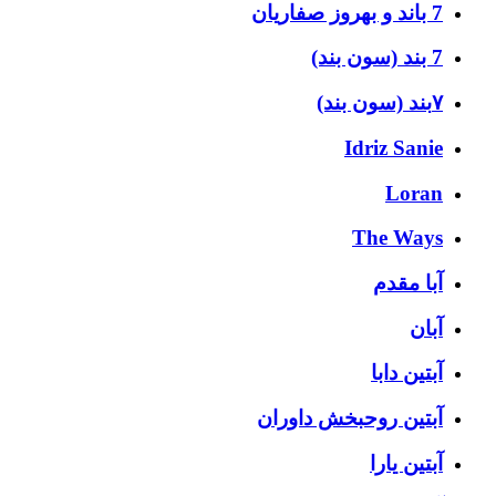
7 باند و بهروز صفاریان
7 بند (سون بند)
۷بند (سون بند)
Idriz Sanie
Loran
The Ways
آبا مقدم
آبان
آبتین دابا
آبتین روحبخش داوران
آبتین یارا