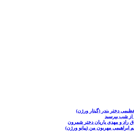
عظیمی
دختر بندر (گیتار ورژن)
از شب بپرسید
ق راد و مهدی یاریان
دختر شمرون
م ابراهیمی
مهربون من (پیانو ورژن)