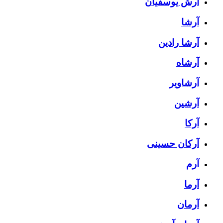
آرش یوسفیان
آرشا
آرشا رادین
آرشاه
آرشاویر
آرشین
آرکا
آرکان حسینی
آرم
آرما
آرمان