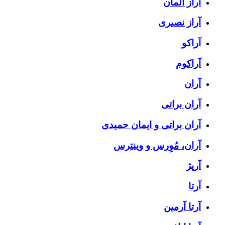
آراز المان
آراز نصیری
آراکو
آراکوم
آران
آران براتی
آران براتی و ایمان حمیدی
آران، مُوِرس و وینتِرس
آرپژ
آرتا
آرتا آرمین