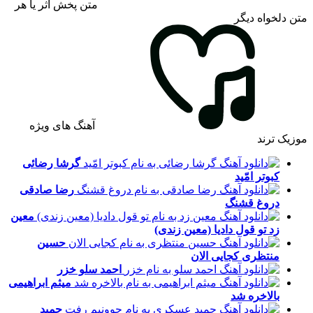
متن پخش اثر یا هر
متن دلخواه دیگر
آهنگ های ویژه
موزیک ترند
گرشا رضائی
کبوتر امّید
رضا صادقی
دروغ قشنگ
معین
زد
تو قول دادیا (معین زندی)
حسین
منتظری
کجایی الان
احمد سلو
خزر
میثم ابراهیمی
بالاخره شد
حمید