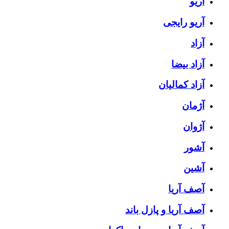
آریو
آریو رایجی
آزاد
آزاد بیضا
آزاد کمالیان
آژمان
آژوان
آشور
آشین
آصف آریا
آصف آریا و پازل باند