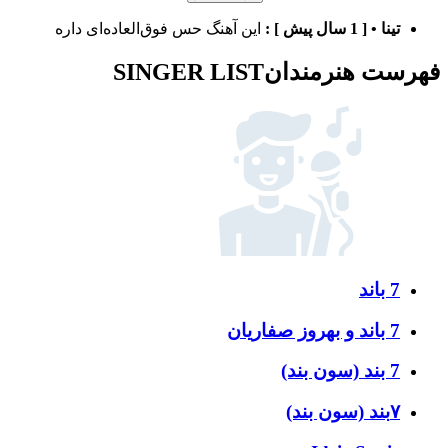
تینا
•
[ 1 سال پیش ]
:
این آهنگ حس فوق‌العاده‌ای داره
فهرست هنرمندان
SINGER LIST
7 باند
7 باند و بهروز صفاریان
7 بند (سون بند)
۷بند (سون بند)