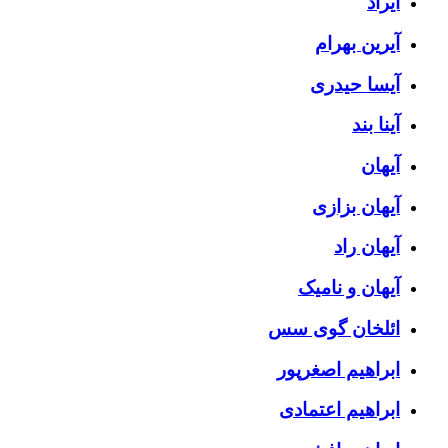
آیراد
آیرین بهرام
آیسا حیدری
آینا بند
آیهان
آیهان بزازی
آیهان راد
آیهان و نامیک
ائلخان گوی سس
ابراهیم اصغرپور
ابراهیم اعتمادی