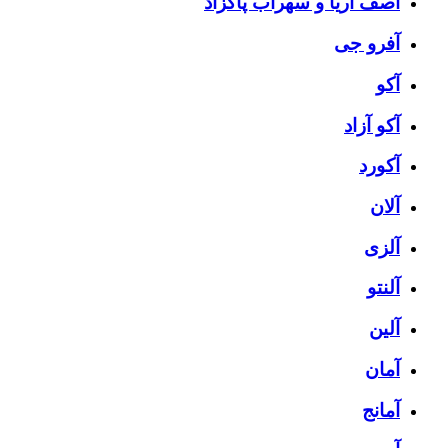
آصف آریا و سهراب پاکزاد
آفرو جی
آکو
آکو آزاد
آکورد
آلان
آلزی
آلنتو
آلین
آمان
آمانج