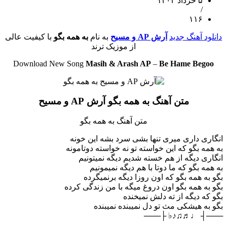
۵ خرداد ۱۴۰۳
/
۱۱۶
دانلود آهنگ جدید
آرش AP و مسیح
به نام
به همه بگو
با کیفیت عالی
از موزیک ترند
Download New Song
Masih & Arash AP
–
Be Hame Begoo
متن آهنگ به همه بگو آرش AP و مسیح
متن آهنگ به همه بگو
انگاری داری میری تنها بشی سرد بشه این خونه
به همه بگو که این خواسته تو نه خواسته دوتامونه
انگاری دیگه از هم خسته شدیم دیگه نمیتونیم
به همه بگو که ما دوتا با هم دیگه نمیمونیم
بگو به همه بگو که اون روزا دیگه برنمیگرده
بگو به همه بگو اون دروغ میگه با من زندگی کرده
بگو که دیگه از ته دلش نمیخنده
بگو به هیشکی مث تو دل نمیبنده نمیبنده
───┤ ♩♬♫♪♭ ├───