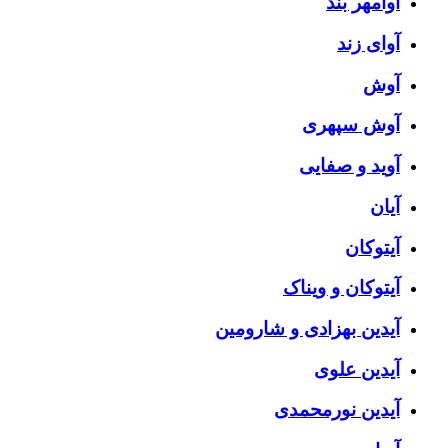
آوامهر بند
آوای زند
آوش
آوش سپهری
آوید و صفایی
آیان
آیتوکان
آیتوکان و ویناک
آیدین بهزادی و شارومین
آیدین علوی
آیدین نورمحمدی