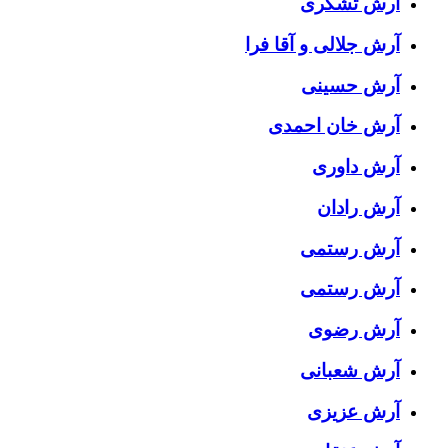
آرش تشکری
آرش جلالی و آقا فرا
آرش حسینی
آرش خان احمدی
آرش داوری
آرش رادان
آرش رستمى
آرش رستمی
آرش رضوی
آرش شعبانی
آرش عزیزی