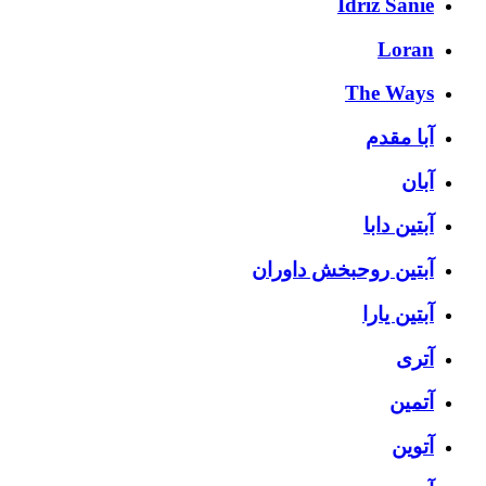
Idriz Sanie
Loran
The Ways
آبا مقدم
آبان
آبتین دابا
آبتین روحبخش داوران
آبتین یارا
آتری
آتمین
آتوین