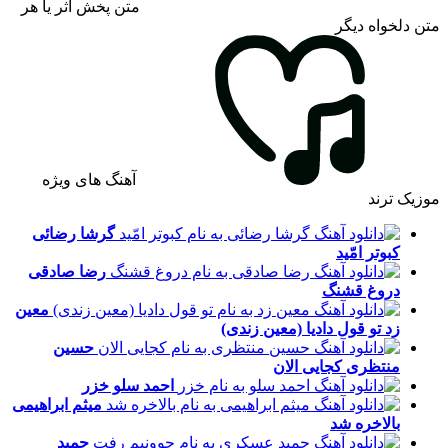
متن پخش اثر یا هر
متن دلخواه دیگر
آهنگ های ویژه
موزیک ترند
گرشا رضائی
کبوتر امّید
رضا صادقی
دروغ قشنگ
معین
زد
تو قول دادیا (معین زندی)
حسین
منتظری
کجایی الان
احمد سلو
خزر
میثم ابراهیمی
بالاخره شد
حمید