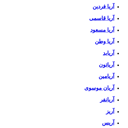
آریا فردین
آریا قاسمی
آریا مسعود
آریا وطن
آریابد
آریاتون
آریامین
آریان موسوی
آریانفر
آریز
آریس