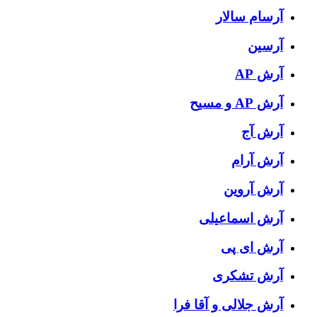
آرسام سالار
آرسین
آرش AP
آرش AP و مسیح
آرش آج
آرش آرام
آرش آروین
آرش اسماعیلی
آرش ای پی
آرش تشکری
آرش جلالی و آقا فرا