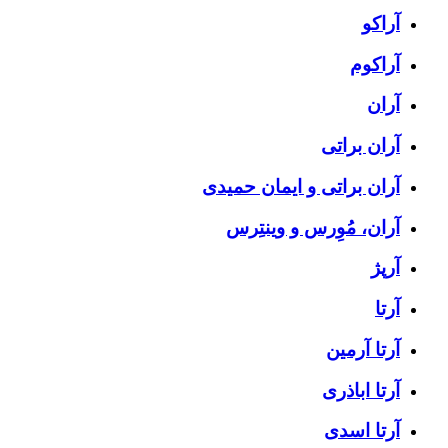
آراکو
آراکوم
آران
آران براتی
آران براتی و ایمان حمیدی
آران، مُوِرس و وینتِرس
آرپژ
آرتا
آرتا آرمین
آرتا اباذری
آرتا اسدی