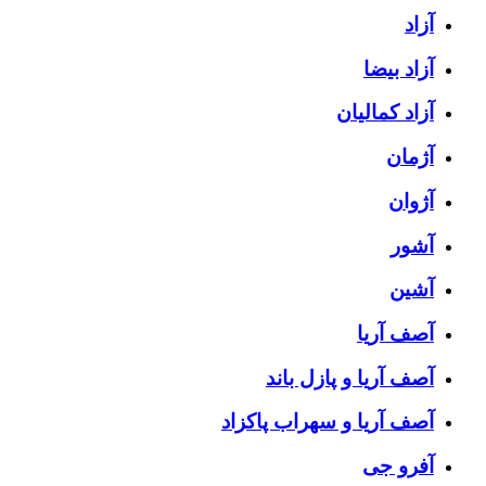
آزاد
آزاد بیضا
آزاد کمالیان
آژمان
آژوان
آشور
آشین
آصف آریا
آصف آریا و پازل باند
آصف آریا و سهراب پاکزاد
آفرو جی