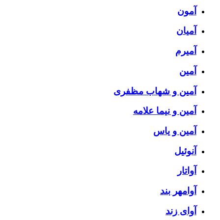
آمون
آمیان
آمیرم
آمین
آمین و شهاب مظفری
آمین و نیما علامه
آمین و یاس
آنوئیل
آواتار
آوامهر بند
آوای زند