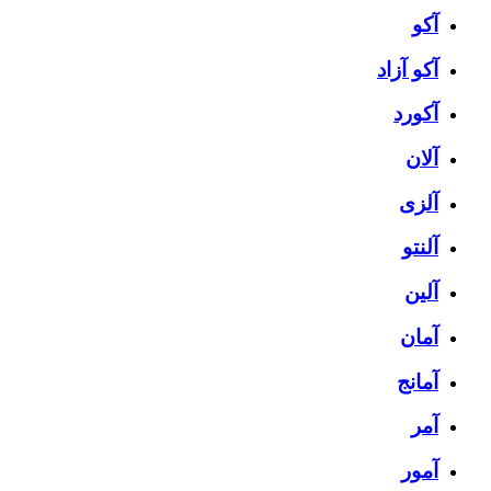
آکو
آکو آزاد
آکورد
آلان
آلزی
آلنتو
آلین
آمان
آمانج
آمر
آمور