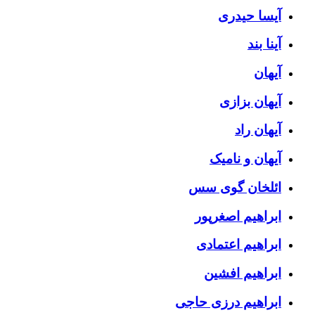
آیسا حیدری
آینا بند
آیهان
آیهان بزازی
آیهان راد
آیهان و نامیک
ائلخان گوی سس
ابراهیم اصغرپور
ابراهیم اعتمادی
ابراهیم افشین
ابراهیم درزی حاجی