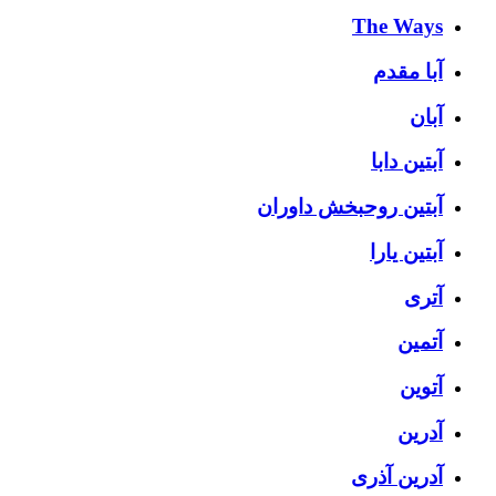
The Ways
آبا مقدم
آبان
آبتین دابا
آبتین روحبخش داوران
آبتین یارا
آتری
آتمین
آتوین
آدرین
آدرین آذری